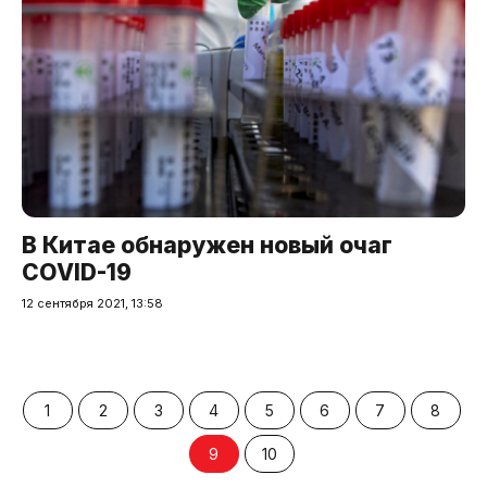
В Китае обнаружен новый очаг
COVID-19
12 сентября 2021, 13:58
1
2
3
4
5
6
7
8
9
10