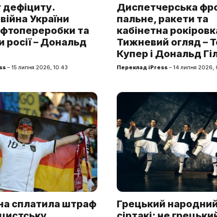
 дефіциту.
Диспетчерська фр
війна України
пальне, ракети та
афтопереробки та
кабінетна рокіровк
и росії – Дональд
Тижневий огляд – 
Купер і Дональд Гі
ss
– 15 липня 2026, 10:43
Переклад iPress
– 14 липня 2026,
на сплатила штраф
Грецький народний
ацистську
сіртакі: не грецький