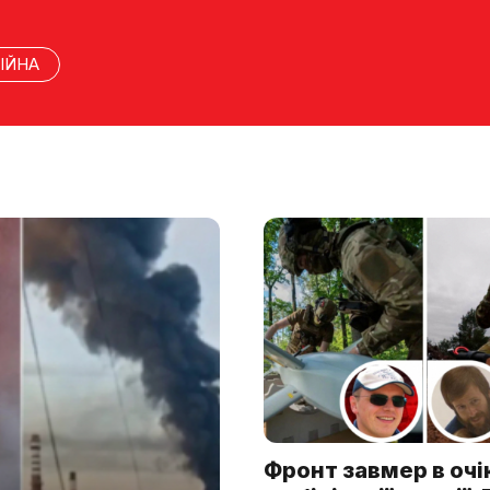
ІЙНА
Фронт завмер в очі