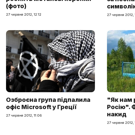
(фото)
символік
27 червня 2012, 12:12
27 червня 2012, 
"Як нам
Озброєна група підпалила
Росію". 
офіс Microsoft у Греції
накид
27 червня 2012, 11:06
27 червня 2012, 1