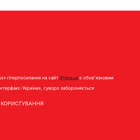
ss» гіперпосилання на сайт
iPress.ua
є обов'язковим
«Iнтерфакс-Україна», суворо забороняється
 КОРИСТУВАННЯ