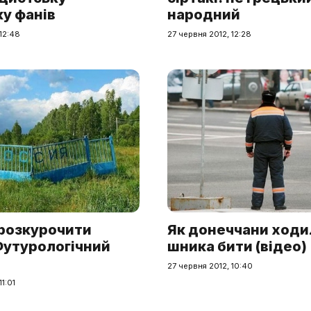
у фанів
народний
12:48
27 червня 2012, 12:28
 розкурочити
Як донеччани ходи
Футурологічний
шника бити (відео)
27 червня 2012, 10:40
1:01