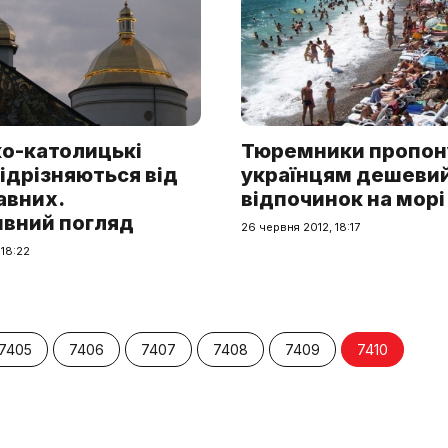
ко-католицькі
Тюремники пропо
ідрізняються від
українцям дешеви
авних.
відпочинок на морі
ивний погляд
26 червня 2012, 18:17
 18:22
7405
7406
7407
7408
7409
7410