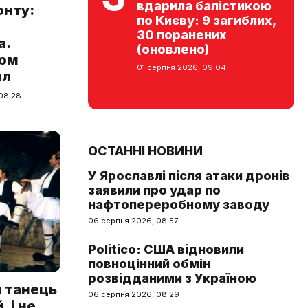
вдарила балістикою
онту:
по Києву: 9 загиблих,
30 поранених
а.
(оновлено)
Том
01 серпня 2026, 09:04
лл
 08:28
ОСТАННІ НОВИНИ
У Ярославлі після атаки дронів
заявили про удар по
нафтопереробному заводу
06 серпня 2026, 08:57
Politico: США відновили
повноцінний обмін
розвідданими з Україною
 танець
06 серпня 2026, 08:29
, і не