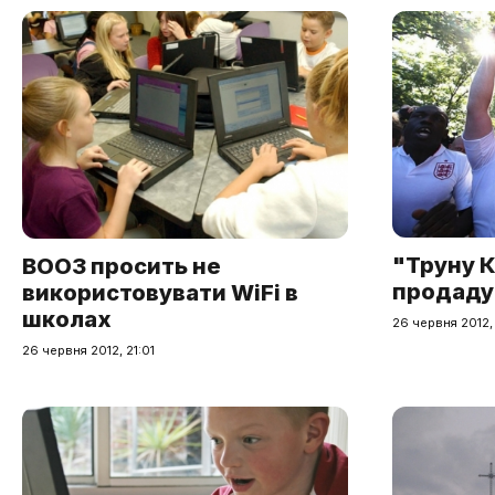
"Труну 
ВООЗ просить не
продадут
використовувати WiFi в
школах
26 червня 2012,
26 червня 2012, 21:01