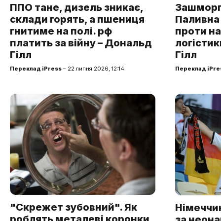
ППО тане, дизель зникає,
Зашморг
склади горять, а пшениця
Паливна 
гнитиме на полі. рф
проти н
платить за війну – Дональд
логістик
Гілл
Гілл
Переклад iPress
– 22 липня 2026, 12:14
Переклад iPre
"Скрежет зубовний". Як
Німеччи
роблять металеві коронки
за неон