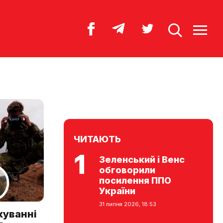
ЧИТАЮТЬ
Зеленський і Венс
обговорили
посилення ППО
України
31 липня 2026, 18:53
куванні