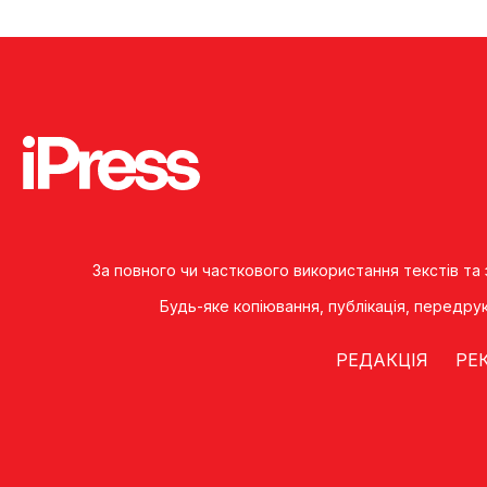
За повного чи часткового використання текстів та
Будь-яке копiювання, публiкацiя, передру
РЕДАКЦІЯ
РЕ