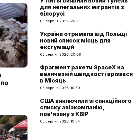
У Литві виявили новий тунель
для нелегальних мігрантів з
білорусі
05 серпня 2026, 20:35
Україна отримала від Польщі
новий список місць для
ексгумацій
05 серпня 2026, 20:09
Фрагмент ракети SpaceX на
величезній швидкості врізався
о
в Місяць
ало
05 серпня 2026, 19:50
США виключили зі санкційного
списку авіакомпанію,
пов'язану з КВІР
05 серпня 2026, 19:34