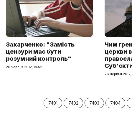
Захарченко: "Замість
Чим гре
цензури має бути
церкви в
розумний контроль"
правосл
Суб'єкт
26 червня 2012, 18:52
26 червня 2012,
7401
7402
7403
7404