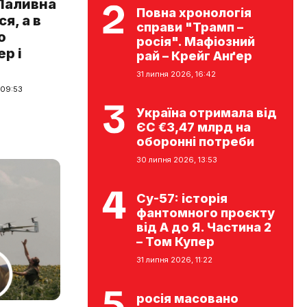
 Паливна
Повна хронологія
я, а в
справи "Трамп –
о
росія". Мафіозний
ер і
рай – Крейг Анґер
31 липня 2026, 16:42
 09:53
Україна отримала від
ЄС €3,47 млрд на
оборонні потреби
30 липня 2026, 13:53
Су-57: історія
фантомного проєкту
від А до Я. Частина 2
– Том Купер
31 липня 2026, 11:22
росія масовано