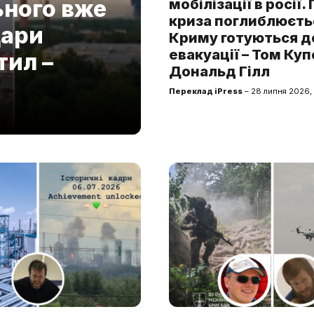
ьного вже
мобілізації в росії.
криза поглиблюєтьс
дари
Криму готуються д
евакуації – Том Куп
тил –
Дональд Гілл
Переклад iPress
– 28 липня 2026,