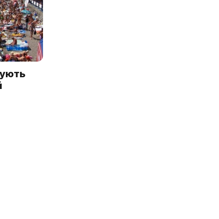
нують
й