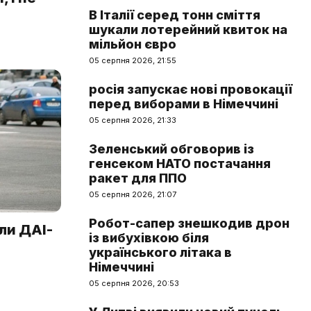
В Італії серед тонн сміття
шукали лотерейний квиток на
мільйон євро
05 серпня 2026, 21:55
росія запускає нові провокації
перед виборами в Німеччині
05 серпня 2026, 21:33
Зеленський обговорив із
генсеком НАТО постачання
ракет для ППО
05 серпня 2026, 21:07
Робот-сапер знешкодив дрон
ли ДАІ-
із вибухівкою біля
українського літака в
Німеччині
05 серпня 2026, 20:53