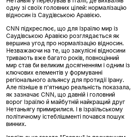
Нетаньягу перебував в Італії, де вихваляв
одну зі своїх головних цілей: нормалізацію
відносин із Саудівською Аравією.
СNN підкреслює, що для Ізраїлю мир із
Саудівською Аравією розглядається як
вершина угод про нормалізацію відносин.
Незважаючи на те, що закулісні відносини
тривають вже багато років, повноцінний
мир став би великим досягненням і одним із
ключових елементів у формуванні
регіонального альянсу для протидії Ірану.
Але пізніше в п'ятницю реальність показала,
як зазначає CNN, що давній і головний
ворог Ізраїлю й майбутній найкращий друг
Нетаньягу примирилися. І в ізраїльському
політичному істеблішменті почався пошук
винних.