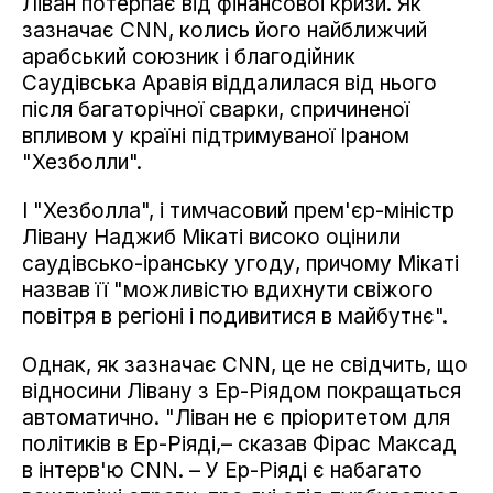
Ліван потерпає від фінансової кризи. Як
зазначає CNN, колись його найближчий
арабський союзник і благодійник
Саудівська Аравія віддалилася від нього
після багаторічної сварки, спричиненої
впливом у країні підтримуваної Іраном
"Хезболли".
І "Хезболла", і тимчасовий прем'єр-міністр
Лівану Наджиб Мікаті високо оцінили
саудівсько-іранську угоду, причому Мікаті
назвав її "можливістю вдихнути свіжого
повітря в регіоні і подивитися в майбутнє".
Однак, як зазначає CNN, це не свідчить, що
відносини Лівану з Ер-Ріядом покращаться
автоматично. "Ліван не є пріоритетом для
політиків в Ер-Ріяді,– сказав Фірас Максад
в інтерв'ю CNN. – У Ер-Ріяді є набагато