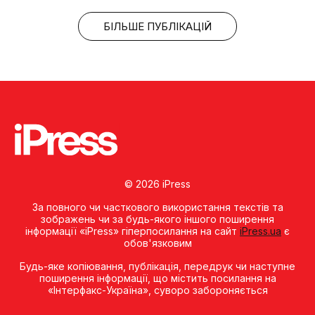
БІЛЬШЕ ПУБЛІКАЦІЙ
© 2026 iPress
За повного чи часткового використання текстів та
зображень чи за будь-якого іншого поширення
інформації «iPress» гіперпосилання на сайт
iPress.ua
є
обов'язковим
Будь-яке копiювання, публiкацiя, передрук чи наступне
поширення iнформацiї, що мiстить посилання на
«Iнтерфакс-Україна», суворо забороняється