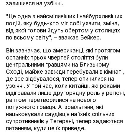
залишився на узбіччі.
"Це одна з найсміливіших і найбурхливіших
подій, яку будь-хто міг собі уявити, зміна,
від якої голови йдуть обертом у столицях
по всьому світу", – вважає Бейкер.
Він зазначає, що американці, які протягом
останніх трьох чвертей століття були
центральними гравцями на Близькому
Сході, майже завжди перебували в кімнаті,
де все відбувалося, тепер опинилися на
узбіччі. У той час, коли китайці, які роками
відігравали лише другорядну роль у регіоні,
раптом перетворилися на нового
потужного гравця. А ізраїльтяни, які
нацьковували саудівців на їхніх спільних
супротивників у Тегерані, тепер задаються
питанням, куди це їх приведе.