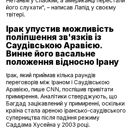
Нетаньягу слабкий, а американці перестали
його слухати", – написав Лапід у своєму
твітері.
Ірак упустив можливість
поліпшення зв'язків із
Саудівською Аравією.
Винне його васальне
положення відносно Ірану
Ірак, який приймав кілька раундів
переговорів між Іраном і Саудівською
Аравією, пише СNN, поспішив привітати
примирення. Аналітики стверджують, що
Багдад зацікавлений у примиренні, оскільки
країна стала ареною ірансько-саудівського
суперництва після падіння режиму
Саддама Хусейна у 2003 році.