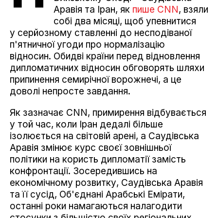
Аравія та Іран, як
пише CNN
, взяли
собі два місяці, щоб упевнитися
у серйозному ставленні до несподіваної
п'ятничної угоди про нормалізацію
відносин. Обидві країни перед відновлення
дипломатичних відносин обговорять шляхи
припинення семирічної ворожнечі, а це
доволі непросте завдання.
Як зазначає CNN, примирення відбувається
у той час, коли Іран дедалі більше
ізолюється на світовій арені, а Саудівська
Аравія змінює курс своєї зовнішньої
політики на користь дипломатії замість
конфронтації. Зосередившись на
економічному розвитку, Саудівська Аравія
та її сусід, Об'єднані Арабські Емірати,
останні роки намагаються налагодити
стосунки з більшістю своїх регіональних