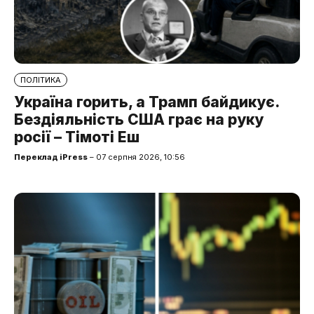
ПОЛІТИКА
Україна горить, а Трамп байдикує.
Бездіяльність США грає на руку
росії – Тімоті Еш
Переклад iPress
– 07 серпня 2026, 10:56