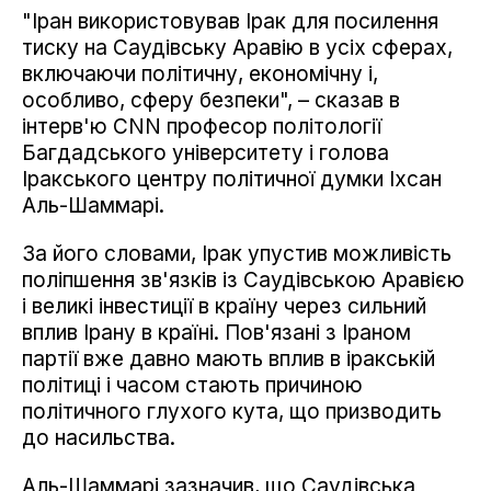
"Іран використовував Ірак для посилення
тиску на Саудівську Аравію в усіх сферах,
включаючи політичну, економічну і,
особливо, сферу безпеки", – сказав в
інтерв'ю CNN професор політології
Багдадського університету і голова
Іракського центру політичної думки Іхсан
Аль-Шаммарі.
За його словами, Ірак упустив можливість
поліпшення зв'язків із Саудівською Аравією
і великі інвестиції в країну через сильний
вплив Ірану в країні. Пов'язані з Іраном
партії вже давно мають вплив в іракській
політиці і часом стають причиною
політичного глухого кута, що призводить
до насильства.
Аль-Шаммарі зазначив, що Саудівська