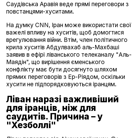
Саудівська Аравія веде прямі переговори з
повстанцями-хуситами.
На думку CNN, Іран може використати свої
важелі впливу на хуситів, щоб домогтися
врегулювання війни. Втім, член політичного
крила хуситів Абдулвахаб аль-Махбаші
заявив в ефірі ліванського телеканалу "Аль-
Маядін", що вирішення єменського
конфлікту має бути досягнуто шляхом
прямих переговорів з Ер-Ріядом, оскільки
хусити не підпорядковуються іранцям.
Ліван наразі важливіший
для іранців, ніж для
саудитів. Причина – у
"Хезболлі"