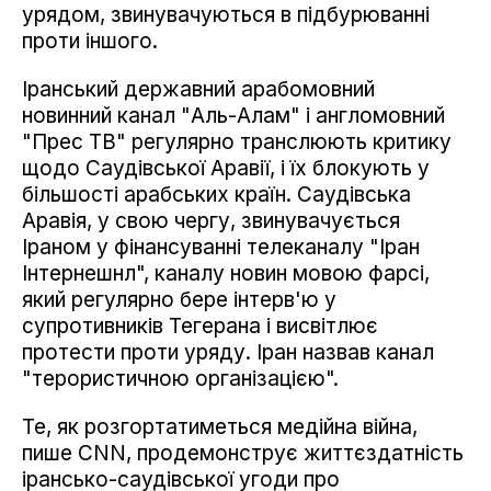
урядом, звинувачуються в підбурюванні
проти іншого.
Іранський державний арабомовний
новинний канал "Аль-Алам" і англомовний
"Прес ТВ" регулярно транслюють критику
щодо Саудівської Аравії, і їх блокують у
більшості арабських країн. Саудівська
Аравія, у свою чергу, звинувачується
Іраном у фінансуванні телеканалу "Іран
Інтернешнл", каналу новин мовою фарсі,
який регулярно бере інтерв'ю у
супротивників Тегерана і висвітлює
протести проти уряду. Іран назвав канал
"терористичною організацією".
Те, як розгортатиметься медійна війна,
пише CNN, продемонструє життєздатність
ірансько-саудівської угоди про