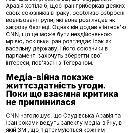
Аравія хотіла б, щоб Іран приборкав деяких
своїх союзників в Іраку, особливо озброєні
воєнізовані групи, які вона розглядає як
загрозу безпеці. Однак він додав в інтерв'ю
СNN, що це може бути нездійсненною
мрією, оскільки Іран розглядає Ірак як
васальну державу, і його союзники в
парламенті захочуть зберегти свої
інтереси, пов'язані з Тегераном.
Медіа-війна покаже
життєздатність угоди.
Поки що взаємна критика
не припинилася
СNN наголошує, що Саудівська Аравія та
Іран роками ведуть запеклу медіа-війну, в
якій ЗМІ, що підтримуються кожним