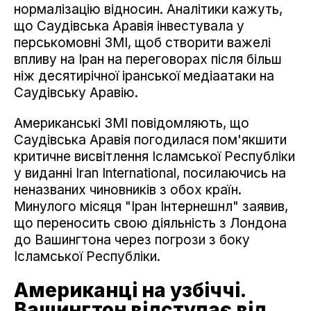
нормалізацію відносин. Аналітики кажуть,
що Саудівська Аравія інвестувала у
перськомовні ЗМІ, щоб створити важелі
впливу на Іран на переговорах після більш
ніж десятирічної іранської медіаатаки на
Саудівську Аравію.
Американські ЗМІ повідомляють, що
Саудівська Аравія погодилася пом'якшити
критичне висвітлення Ісламської Республіки
у виданні Iran International, посилаючись на
неназваних чиновників з обох країн.
Минулого місяця "Іран Інтернешнл" заявив,
що переносить свою діяльність з Лондона
до Вашингтона через погрози з боку
Ісламської Республіки.
Американці на узбіччі.
Вашингтон відступає від