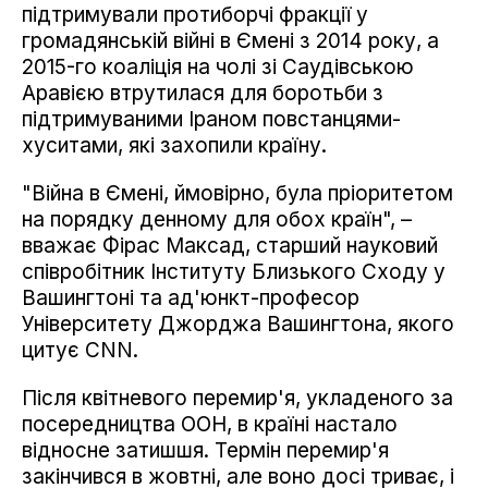
підтримували протиборчі фракції у
громадянській війні в Ємені з 2014 року, а
2015-го коаліція на чолі зі Саудівською
Аравією втрутилася для боротьби з
підтримуваними Іраном повстанцями-
хуситами, які захопили країну.
"Війна в Ємені, ймовірно, була пріоритетом
на порядку денному для обох країн", –
вважає Фірас Максад, старший науковий
співробітник Інституту Близького Сходу у
Вашингтоні та ад'юнкт-професор
Університету Джорджа Вашингтона, якого
цитує CNN.
Після квітневого перемир'я, укладеного за
посередництва ООН, в країні настало
відносне затишшя. Термін перемир'я
закінчився в жовтні, але воно досі триває, і