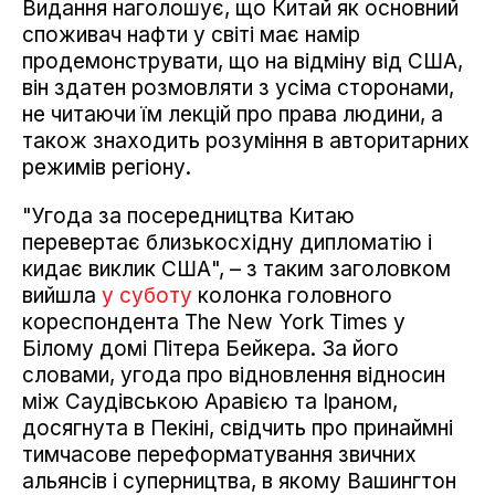
Видання наголошує, що Китай як основний
споживач нафти у світі має намір
продемонструвати, що на відміну від США,
він здатен розмовляти з усіма сторонами,
не читаючи їм лекцій про права людини, а
також знаходить розуміння в авторитарних
режимів регіону.
"Угода за посередництва Китаю
перевертає близькосхідну дипломатію і
кидає виклик США", – з таким заголовком
вийшла
у суботу
колонка головного
кореспондента The New York Times у
Білому домі Пітера Бейкера. За його
словами, угода про відновлення відносин
між Саудівською Аравією та Іраном,
досягнута в Пекіні, свідчить про принаймні
тимчасове переформатування звичних
альянсів і суперництва, в якому Вашингтон