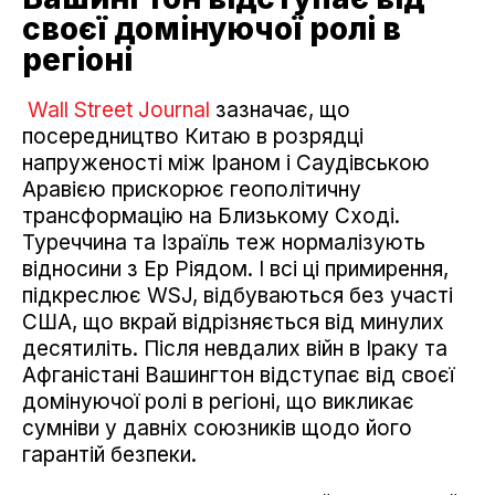
своєї домінуючої ролі в
регіоні
Wall Street Journal
зазначає, що
посередництво Китаю в розрядці
напруженості між Іраном і Саудівською
Аравією прискорює геополітичну
трансформацію на Близькому Сході.
Туреччина та Ізраїль теж нормалізують
відносини з Ер Ріядом. І всі ці примирення,
підкреслює WSJ, відбуваються без участі
США, що вкрай відрізняється від минулих
десятиліть. Після невдалих війн в Іраку та
Афганістані Вашингтон відступає від своєї
домінуючої ролі в регіоні, що викликає
сумніви у давніх союзників щодо його
гарантій безпеки.