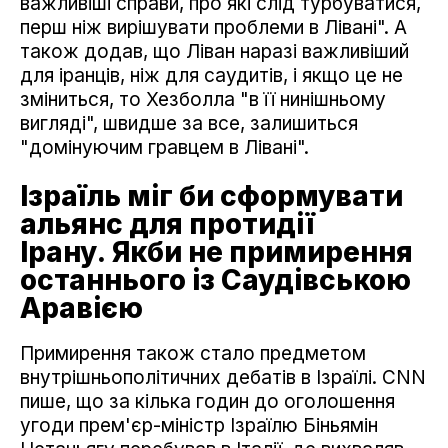
важливіші справи, про які слід турбуватися,
перш ніж вирішувати проблеми в Лівані". А
також додав, що Ліван наразі важливіший
для іранців, ніж для саудитів, і якщо це не
зміниться, то Хезболла "в її нинішньому
вигляді", швидше за все, залишиться
"домінуючим гравцем в Лівані".
Ізраїль міг би сформувати
альянс для протидії
Ірану. Якби не примирення
останнього із Саудівською
Аравією
Примирення також стало предметом
внутрішньополітичних дебатів в Ізраїлі. CNN
пише, що за кілька годин до оголошення
угоди прем'єр-міністр Ізраїлю Біньямін