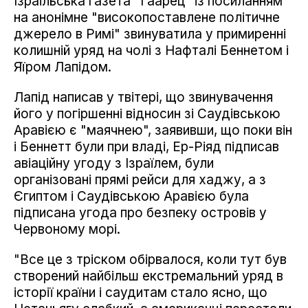
Ізраїльська газета "Гаарец" із посиланням
на анонімне "високопоставлене політичне
джерело в Римі" звинуватила у примиренні
колишній уряд на чолі з Нафталі Беннетом і
Яїром Лапідом.
Лапід написав у твітері, що звинувачення
його у погіршенні відносин зі Саудівською
Аравією є "маячнею", заявивши, що поки він
і Беннетт були при владі, Ер-Ріяд підписав
авіаційну угоду з Ізраїлем, були
організовані прямі рейси для хаджу, а з
Єгиптом і Саудівською Аравією була
підписана угода про безпеку островів у
Червоному морі.
"Все це з тріском обірвалося, коли тут був
створений найбільш екстремальний уряд в
історії країни і саудитам стало ясно, що