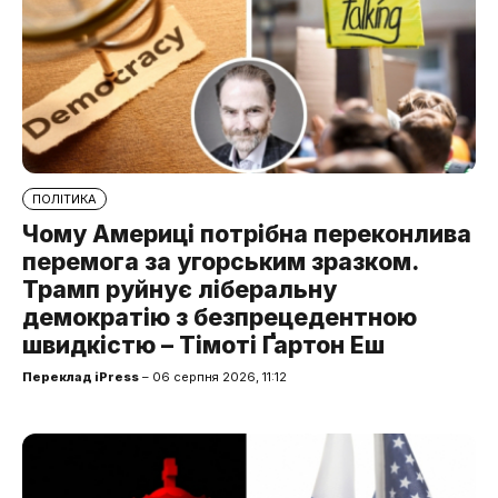
ПОЛІТИКА
Чому Америці потрібна переконлива
перемога за угорським зразком.
Трамп руйнує ліберальну
демократію з безпрецедентною
швидкістю – Тімоті Ґартон Еш
Переклад iPress
– 06 серпня 2026, 11:12