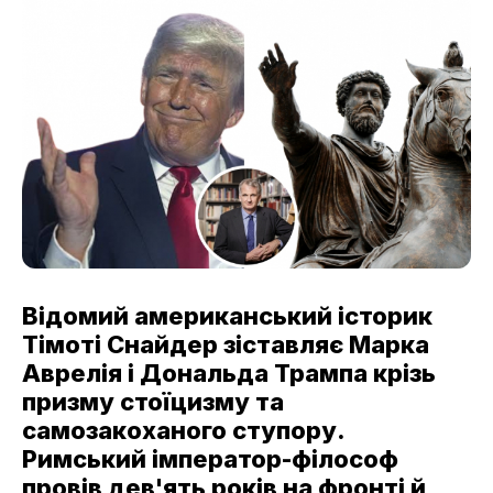
Відомий американський історик
Тімоті Снайдер зіставляє Марка
Аврелія і Дональда Трампа крізь
призму стоїцизму та
самозакоханого ступору.
Римський імператор-філософ
провів дев'ять років на фронті й