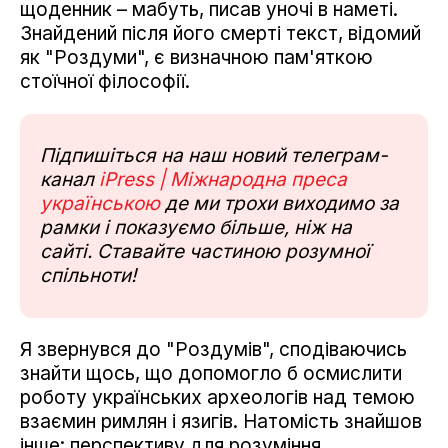
щоденник – мабуть, писав уночі в наметі.
Знайдений після його смерті текст, відомий
як "Роздуми", є визначною пам'яткою
стоїчної філософії.
Підпишіться на наш новий телеграм-
канал
iPress | Міжнародна преса
українською
де ми трохи виходимо за
рамки і показуємо більше, ніж на
сайті. Ставайте частиною розумної
спільноти!
Я звернувся до "Роздумів", сподіваючись
знайти щось, що допомогло б осмислити
роботу українських археологів над темою
взаємин римлян і язигів. Натомість знайшов
інше: перспективу для розуміння