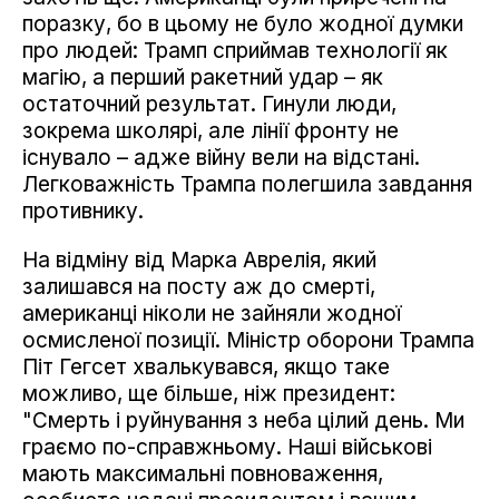
поразку, бо в цьому не було жодної думки
про людей: Трамп сприймав технології як
магію, а перший ракетний удар – як
остаточний результат. Гинули люди,
зокрема школярі, але лінії фронту не
існувало – адже війну вели на відстані.
Легковажність Трампа полегшила завдання
противнику.
На відміну від Марка Аврелія, який
залишався на посту аж до смерті,
американці ніколи не зайняли жодної
осмисленої позиції. Міністр оборони Трампа
Піт Гегсет хвалькувався, якщо таке
можливо, ще більше, ніж президент:
"Смерть і руйнування з неба цілий день. Ми
граємо по-справжньому. Наші військові
мають максимальні повноваження,