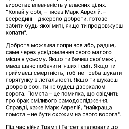
виростає впевненість у власних цілях.
"Копай у собі, – писав Марк Аврелій, –
всередині – джерело доброти, готове
забити будь-якої миті, якщо ти продовжуєш
копати".
Доброта можлива попри все або, радше,
саме через усвідомлення свого малого
місця в усьому. Якщо ти бачиш свої межі,
маєш шанс побачити інших і світ. Якщо ти
приймаєш смертність, тобі не треба шукати
порятунку в летальності. Якщо ти шукаєш
добро в собі, ти не будеш дзеркалом
ворога. Помста – це помилка, що свідчить
про брак сміливого самодослідження.
Справді, каже Марк Аврелій, "найкраща
помста – не бути схожим на свого ворога".
Під час війни Трамп і Гегсет апелювали до