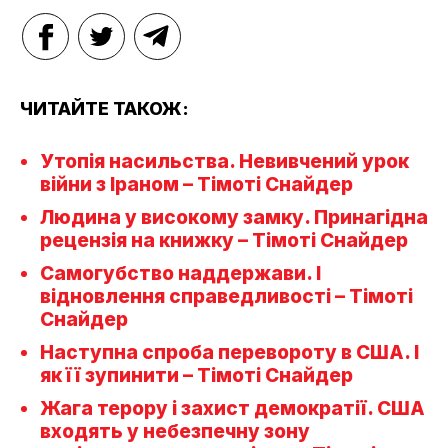
ЧИТАЙТЕ ТАКОЖ:
Утопія насильства. Невивчений урок
війни з Іраном – Тімоті Снайдер
Людина у високому замку. Принагідна
рецензія на книжку – Тімоті Снайдер
Самогубство наддержави. І
відновлення справедливості – Тімоті
Снайдер
Наступна спроба перевороту в США. І
як її зупинити – Тімоті Снайдер
Жага терору і захист демократії. США
входять у небезпечну зону