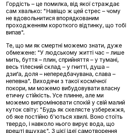
Гордість – це помилка, від якої страждає
сам хвалько: "Навіщо ж цей стрес – чому
не вдовольнитися впорядкованим
проходженням короткого відтинку, що тобі
випав".
Те, що ми як смертні можемо знати, дуже
обмежене: "У людському житті час – лише
мить, буття – плин, сприйняття – у тумані,
весь тілесний склад – у гнитті, душа –
дзиґа, доля – непередбачувана, слава –
непевна". Виходячи з такої космічної
покори, ми можемо вибудовувати власну
етичну стійкість. Усе плинне, але ми
можемо випромінювати спокій у свій малий
куток світу: "Будь як скелясте узбережжя,
об яке постійно б'ються хвилі. Воно стоїть
твердо, і навколо нього вирує вода, що
врешті вщухає". З цієї ідеї самотворення