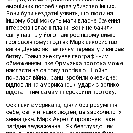
емоційних потреб через убивство інших.
Вони були нездатні уявити, що люди на
іншому боці можуть мати власне бачення
інтересів і власні плани. Вони не бачили
світу навіть у його найпростішому вимірі –
географічному: тоді як Марк використав
вигин Дунаю як тактичну перевагу й виграв
битву, Трамп знехтував географічним
обмеженням, яке Ормузька протока може
накласти на світову торгівлю. Щойно
почалася війна, іранці зробили очевидне:
відповіли на американські удари з великої
відстані тим самим і перекрили протоку.
Оскільки американці діяли без розуміння
себе, світу й інших людей, це заскочило їх
зненацька. Марк Аврелій пропонує таке
лагідне зауваження: "Як безглуздо і як