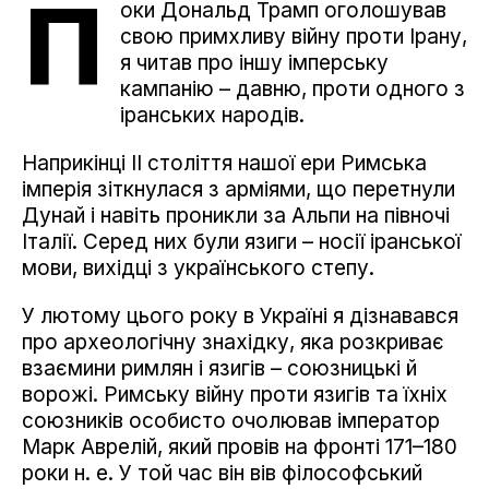
П
оки Дональд Трамп оголошував
свою примхливу війну проти Ірану,
я читав про іншу імперську
кампанію – давню, проти одного з
іранських народів.
Наприкінці II століття нашої ери Римська
імперія зіткнулася з арміями, що перетнули
Дунай і навіть проникли за Альпи на півночі
Італії. Серед них були язиги – носії іранської
мови, вихідці з українського степу.
У лютому цього року в Україні я дізнавався
про археологічну знахідку, яка розкриває
взаємини римлян і язигів – союзницькі й
ворожі. Римську війну проти язигів та їхніх
союзників особисто очолював імператор
Марк Аврелій, який провів на фронті 171–180
роки н. е. У той час він вів філософський