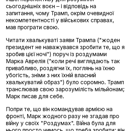
сьогоднішніх воєн – і відповідь на
запитання, чому Трамп, окрім очевидної
некомпетентності у військових справах,
мав програти свою.
Читати хвалькуваті заяви Трампа ("жоден
президент не наважувався зробити те, що я
зробив цієї ночі") поруч із роздумами
Марка Аврелія ("коли речі виглядають так
привабливо, роздягни їх, поглянь на їхню
убогість, зніми з них їхній власний
хвалькуватий образ") було соромно. Трамп
транслював свою зарозумілість мільйонам;
Марк писав для себе.
Попри те, що він командував армією на
фронті, Марк жодного разу не згадав про
війну у своїх "Роздумах". Війна була для
нього просто чимось, що треба зробити; він