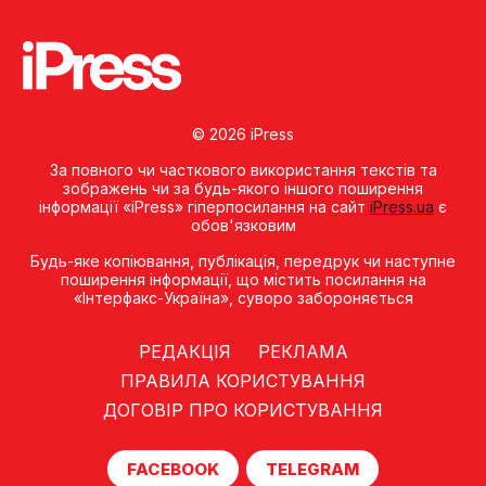
© 2026 iPress
За повного чи часткового використання текстів та
зображень чи за будь-якого іншого поширення
інформації «iPress» гіперпосилання на сайт
iPress.ua
є
обов'язковим
Будь-яке копiювання, публiкацiя, передрук чи наступне
поширення iнформацiї, що мiстить посилання на
«Iнтерфакс-Україна», суворо забороняється
РЕДАКЦІЯ
РЕКЛАМА
ПРАВИЛА КОРИСТУВАННЯ
ДОГОВІР ПРО КОРИСТУВАННЯ
FACEBOOK
TELEGRAM