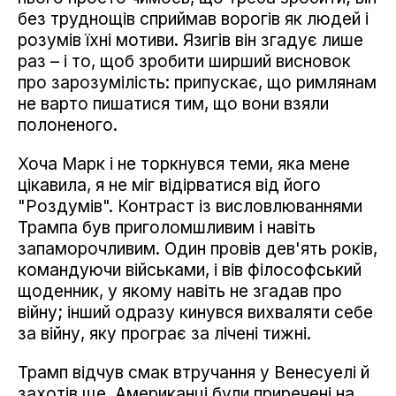
без труднощів сприймав ворогів як людей і
розумів їхні мотиви. Язигів він згадує лише
раз – і то, щоб зробити ширший висновок
про зарозумілість: припускає, що римлянам
не варто пишатися тим, що вони взяли
полоненого.
Хоча Марк і не торкнувся теми, яка мене
цікавила, я не міг відірватися від його
"Роздумів". Контраст із висловлюваннями
Трампа був приголомшливим і навіть
запаморочливим. Один провів дев'ять років,
командуючи військами, і вів філософський
щоденник, у якому навіть не згадав про
війну; інший одразу кинувся вихваляти себе
за війну, яку програє за лічені тижні.
Трамп відчув смак втручання у Венесуелі й
захотів ще. Американці були приречені на