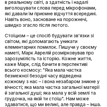
в реальному світі, а здатність і надалі
виголошувати слова перед мікрофонами,
які давали їм приємне відчуття всередині.
Навіть воно, засноване на порожнечі,
швидко згасло після лютого.
Стоїцизм – це спосіб будувати зв'язки зі
світом, які допомагають уникати
елементарних помилок. Пишучи у своєму
наметі, Марк Аврелій розмірковував про
зарозумілість та історію. Кожне життя,
каже Марк, слід бачити в перспективі
всього космосу: "Яка мала частка
безмежної безодні часу відведена
кожному з нас – і вона незабаром зникне у
вічності; яка мала частка загальної матерії
й загальної душі; яка мала у всій землі та
грудочка, на якій ти стоїш". Нам може
здаватися, що ми великі, але правда – інша.