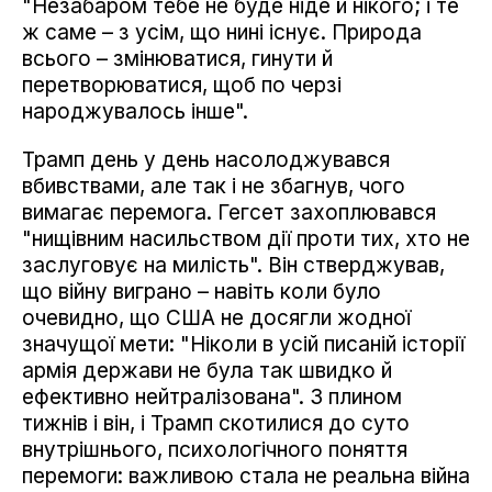
"Незабаром тебе не буде ніде й нікого; і те
ж саме – з усім, що нині існує. Природа
всього – змінюватися, гинути й
перетворюватися, щоб по черзі
народжувалось інше".
Трамп день у день насолоджувався
вбивствами, але так і не збагнув, чого
вимагає перемога. Гегсет захоплювався
"нищівним насильством дії проти тих, хто не
заслуговує на милість". Він стверджував,
що війну виграно – навіть коли було
очевидно, що США не досягли жодної
значущої мети: "Ніколи в усій писаній історії
армія держави не була так швидко й
ефективно нейтралізована". З плином
тижнів і він, і Трамп скотилися до суто
внутрішнього, психологічного поняття
перемоги: важливою стала не реальна війна