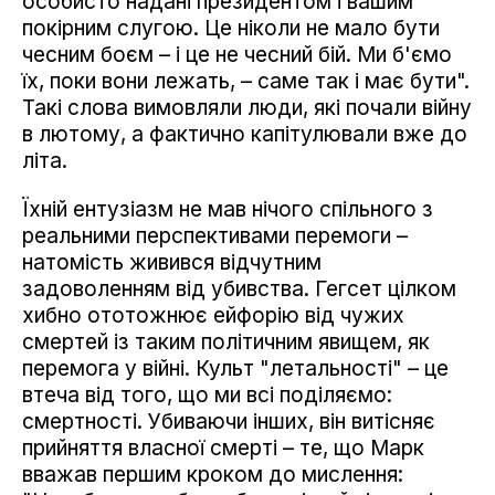
особисто надані президентом і вашим
покірним слугою. Це ніколи не мало бути
чесним боєм – і це не чесний бій. Ми б'ємо
їх, поки вони лежать, – саме так і має бути".
Такі слова вимовляли люди, які почали війну
в лютому, а фактично капітулювали вже до
літа.
Їхній ентузіазм не мав нічого спільного з
реальними перспективами перемоги –
натомість живився відчутним
задоволенням від убивства. Гегсет цілком
хибно ототожнює ейфорію від чужих
смертей із таким політичним явищем, як
перемога у війні. Культ "летальності" – це
втеча від того, що ми всі поділяємо:
смертності. Убиваючи інших, він витісняє
прийняття власної смерті – те, що Марк
вважав першим кроком до мислення: