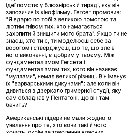
ідеї помсти: у блюзнірській тираді, яку він
запозичив із кінофільму, Гегсет промовив:
"Я вдарю по тобі з великою помстою та
лютим гнівом тих, хто намагається
захопити й знищити мого брата". Якщо ти не
знаєш, хто ти є, ти моделюєш себе за
ворогом і стверджуєш, що те, що зле в
його виконанні, є добрим у твоєму. Між
фундаменталізмом Гегсета і
фундаменталізмом тих, кого він називає
"муллами", немає великої різниці. Він іменує
їх "варварськими дикунами"; але коли він
дивиться в дзеркало гримерної студії, яку
сам обладнав у Пентагоні, що він там
бачить?
Американські лідери не мали жодного
уявлення про те, хто вони такі й чого
хочуть, окрім задоволення власних