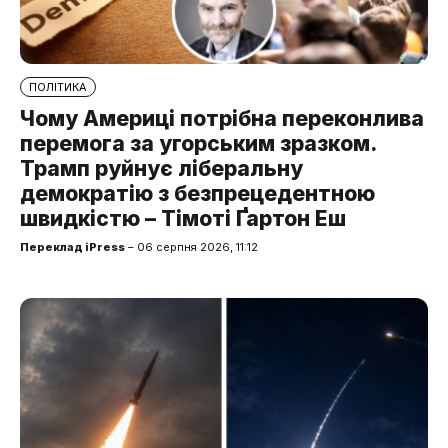
ПОЛІТИКА
Чому Америці потрібна переконлива
перемога за угорським зразком.
Трамп руйнує ліберальну
демократію з безпрецедентною
швидкістю – Тімоті Ґартон Еш
Переклад iPress
– 06 серпня 2026, 11:12