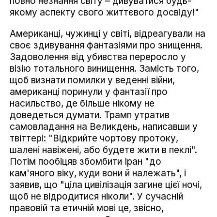
повно незнання світу – дивуватися будь-
якому аспекту свого життєвого досвіду!"
Американці, чужинці у світі, відреагували на
своє здивування фантазіями про знищення.
Задоволення від убивства переросло у
візію тотального винищення. Замість того,
щоб визнати помилки у веденні війни,
американці поринули у фантазії про
насильство, де більше нікому не
доведеться думати. Трамп утратив
самовладання на Великдень, написавши у
твіттері: "Відкрийте чортову протоку,
шалені навіжені, або будете жити в пеклі".
Потім пообіцяв збомбити Іран "до
кам'яного віку, куди вони й належать", і
заявив, що "ціла цивілізація загине цієї ночі,
щоб не відродитися ніколи". У сучасній
правовій та етичній мові це, звісно,