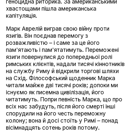
геноцидна риторика. За американськими
хвастощами пішла американська
капітуляція.
Марк Аврелій виграв свою війну проти
язигів. Він поєднав перемогу з
розважливістю – і саме за це його
пам'ятають і пам'ятатимуть. Переможені
язиги повернулися до попередньої ролі
римських клієнтів, надали тисячі кіннотників
на службу Риму й відкрили торгові шляхи
на Схід. Філософський щоденник Марка
читали майже дві тисячі років; допоки ми
існуємо як писемна цивілізація, його
читатимуть. Попри певність Марка, що про
всіх нас забудуть, після його смерті інші
спорудили на його честь переможну
колону; вона й досі стоїть у Римі – понад
вісімнадцять сотень років потому.