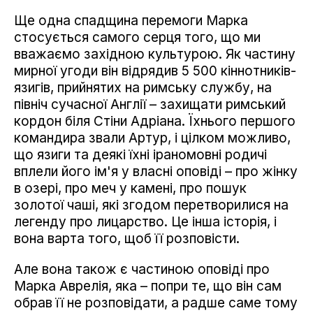
Ще одна спадщина перемоги Марка
стосується самого серця того, що ми
вважаємо західною культурою. Як частину
мирної угоди він відрядив 5 500 кіннотників-
язигів, прийнятих на римську службу, на
північ сучасної Англії – захищати римський
кордон біля Стіни Адріана. Їхнього першого
командира звали Артур, і цілком можливо,
що язиги та деякі їхні іраномовні родичі
вплели його ім'я у власні оповіді – про жінку
в озері, про меч у камені, про пошук
золотої чаші, які згодом перетворилися на
легенду про лицарство. Це інша історія, і
вона варта того, щоб її розповісти.
Але вона також є частиною оповіді про
Марка Аврелія, яка – попри те, що він сам
обрав її не розповідати, а радше саме тому