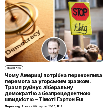
ПОЛІТИКА
Чому Америці потрібна переконлива
перемога за угорським зразком.
Трамп руйнує ліберальну
демократію з безпрецедентною
швидкістю – Тімоті Ґартон Еш
Переклад iPress
– 06 серпня 2026, 11:12