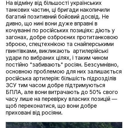
На відміну від більшості українських
танкових частин, ці бригади накопичили
багатий позитивний бойовий досвід. Не
дивно, що нині вони дуже вправні в
кочуванні по російських позиціях: діють у
загонах, добре озброєних протитанковою
зброєю, спецтехнікою та снайперськими
гвинтівками, викликають артилерійські
удари по вибраних цілях, і таким чином
постійно "забивають" росіян. Безсумнівно,
основною проблемою для них залишається
російська артилерія: більшість підрозділів
ЗСУ тим часом добре підтримуються
БПЛА, але вони витрачають до 50% свого
часу лише на перевірку власних позицій —
щоб переконатися, що вони добре
приховані від росіяни.