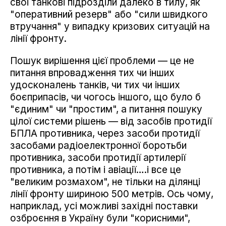
свої танкові підрозділи далеко в тилу, як
"оперативний резерв" або "сили швидкого
втручання" у випадку кризових ситуацій на
лінії фронту.
Пошук вирішення цієї проблеми — це не
питання впровадження тих чи інших
удосконалень танків, чи тих чи інших
боєприпасів, чи чогось іншого, що було б
"єдиним" чи "простим", а питання пошуку
цілої системи рішень — від засобів протидії
БПЛА противника, через засоби протидії
засобами радіоелектронної боротьби
противника, засоби протидії артилерії
противника, а потім і авіації….і все це
"великим розмахом", не тільки на ділянці
лінії фронту шириною 500 метрів. Ось чому,
наприклад, усі можливі західні поставки
озброєння в Україну були "корисними",