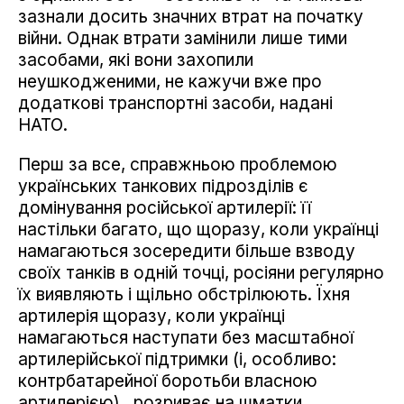
зазнали досить значних втрат на початку
війни. Однак втрати замінили лише тими
засобами, які вони захопили
неушкодженими, не кажучи вже про
додаткові транспортні засоби, надані
НАТО.
Перш за все, справжньою проблемою
українських танкових підрозділів є
домінування російської артилерії: її
настільки багато, що щоразу, коли українці
намагаються зосередити більше взводу
своїх танків в одній точці, росіяни регулярно
їх виявляють і щільно обстрілюють. Їхня
артилерія щоразу, коли українці
намагаються наступати без масштабної
артилерійської підтримки (і, особливо:
контрбатарейної боротьби власною
артилерією), розриває на шматки.