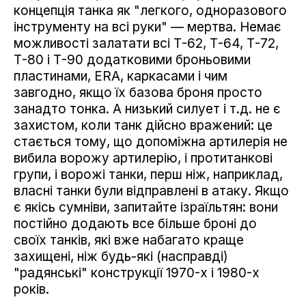
концепція танка як "легкого, одноразового
інструменту на всі руки" — мертва. Немає
можливості залатати всі Т-62, Т-64, Т-72,
Т-80 і Т-90 додатковими броньовими
пластинами, ERA, каркасами і чим
завгодно, якщо їх базова броня просто
занадто тонка. А низький силует і т.д. не є
захистом, коли танк дійсно вражений: це
стається тому, що допоміжна артилерія не
вибила ворожу артилерію, і протитанкові
групи, і ворожі танки, перш ніж, наприклад,
власні танки були відправлені в атаку. Якщо
є якісь сумніви, запитайте ізраїльтян: вони
постійно додають все більше броні до
своїх танків, які вже набагато краще
захищені, ніж будь-які (насправді)
"радянські" конструкції 1970-х і 1980-х
років.