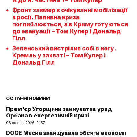
А до Я. Частина 1 – Том Купер
Фронт завмер в очікуванні мобілізації
в росії. Паливна криза
поглиблюється, а в Криму готуються
до евакуації – Том Купер і Дональд
Гілл
Зеленський вистрілив собі в ногу.
Кремль у захваті – Том Купер і
Дональд Гілл
ОСТАННІ НОВИНИ
Прем'єр Угорщини звинуватив уряд
Орбана в енергетичній кризі
06 серпня 2026, 21:57
DOGE Маска завищувала обсяги економії