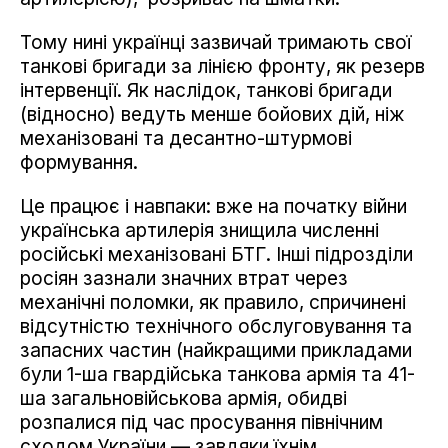
Тому нині українці зазвичай тримають свої
танкові бригади за лінією фронту, як резерв
інтервенції. Як наслідок, танкові бригади
(відносно) ведуть менше бойових дій, ніж
механізовані та десантно-штурмові
формування.
Це працює і навпаки: вже на початку війни
українська артилерія знищила численні
російські механізовані БТГ. Інші підрозділи
росіян зазнали значних втрат через
механічні поломки, як правило, спричинені
відсутністю технічного обслуговування та
запасних частин (найкращими прикладами
були 1-ша гвардійська танкова армія та 41-
ша загальновійськова армія, обидві
розпалися під час просування північним
сходом України — завдяки їхнім