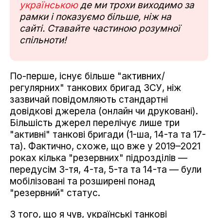
українською
де ми трохи виходимо за
рамки і показуємо більше, ніж на
сайті. Ставайте частиною розумної
спільноти!
По-перше, існує більше "активних/
регулярних" танкових бригад ЗСУ, ніж
зазвичай повідомляють стандартні
довідкові джерела (онлайн чи друковані).
Більшість джерел перелічує лише три
"активні" танкові бригади (1-ша, 14-та та 17-
та). Фактично, схоже, що вже у 2019–2021
роках кілька "резервних" підрозділів —
передусім 3-тя, 4-та, 5-та та 14-та — були
мобілізовані та розширені понад
"резервний" статус.
З того, що я чув, українські танкові