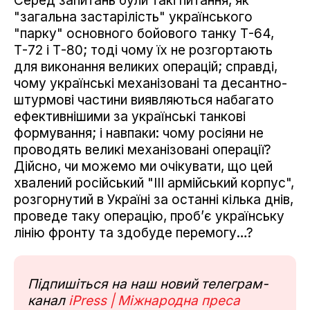
Серед запитань були такі питання, як
"загальна застарілість" українського
"парку" основного бойового танку Т-64,
Т-72 і Т-80; тоді чому їх не розгортають
для виконання великих операцій; справді,
чому українські механізовані та десантно-
штурмові частини виявляються набагато
ефективнішими за українські танкові
формування; і навпаки: чому росіяни не
проводять великі механізовані операції?
Дійсно, чи можемо ми очікувати, що цей
хвалений російський "III армійський корпус",
розгорнутий в Україні за останні кілька днів,
проведе таку операцію, проб’є українську
лінію фронту та здобуде перемогу…?
Підпишіться на наш новий телеграм-
канал
iPress | Міжнародна преса