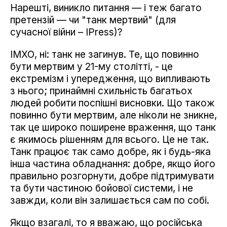
Нарешті, виникло питання — і теж багато
претензій — чи "танк мертвий" (для
сучасної війни – IРress)?
ІМХО, ні: танк не загинув. Те, що повинно
бути мертвим у 21-му столітті, - це
екстремізм і упередження, що випливають
з нього; принаймні схильність багатьох
людей робити поспішні висновки. Що також
повинно бути мертвим, але ніколи не зникне,
так це широко поширене враження, що танк
є якимось рішенням для всього. Це не так.
Танк працює так само добре, як і будь-яка
інша частина обладнання: добре, якщо його
правильно розгорнути, добре підтримувати
та бути частиною бойової системи, і не
завжди, коли він залишається сам по собі.
Якщо взагалі, то я вважаю, що російська