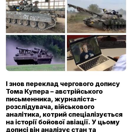
І знов переклад чергового допису
Тома Купера – австрійського
письменника, журналіста-
розслідувача, військового
аналітика, котрий спеціалізується
на історії бойової авіації. У цьому
дописі він аналізує стан та