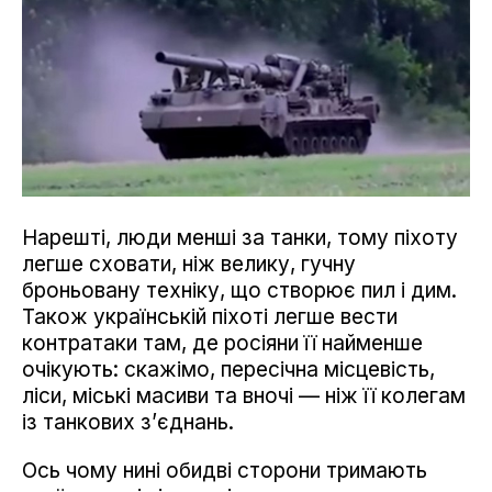
Нарешті, люди менші за танки, тому піхоту
легше сховати, ніж велику, гучну
броньовану техніку, що створює пил і дим.
Також українській піхоті легше вести
контратаки там, де росіяни її найменше
очікують: скажімо, пересічна місцевість,
ліси, міські масиви та вночі — ніж її колегам
із танкових з’єднань.
Ось чому нині обидві сторони тримають