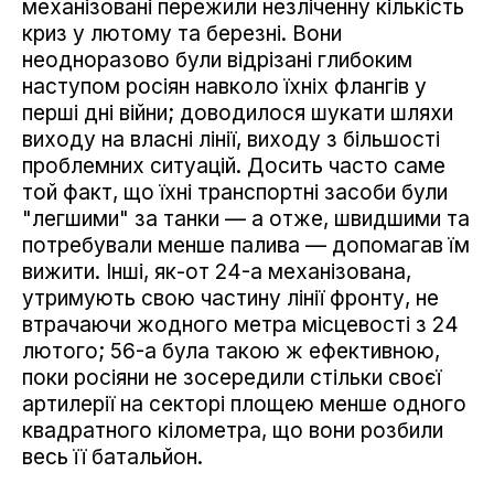
механізовані пережили незліченну кількість
криз у лютому та березні. Вони
неодноразово були відрізані глибоким
наступом росіян навколо їхніх флангів у
перші дні війни; доводилося шукати шляхи
виходу на власні лінії, виходу з більшості
проблемних ситуацій. Досить часто саме
той факт, що їхні транспортні засоби були
"легшими" за танки — а отже, швидшими та
потребували менше палива — допомагав їм
вижити. Інші, як-от 24-а механізована,
утримують свою частину лінії фронту, не
втрачаючи жодного метра місцевості з 24
лютого; 56-а була такою ж ефективною,
поки росіяни не зосередили стільки своєї
артилерії на секторі площею менше одного
квадратного кілометра, що вони розбили
весь її батальйон.