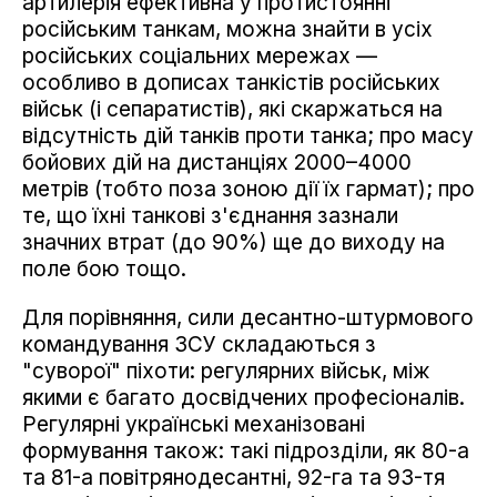
артилерія ефективна у протистоянні
російським танкам, можна знайти в усіх
російських соціальних мережах —
особливо в дописах танкістів російських
військ (і сепаратистів), які скаржаться на
відсутність дій танків проти танка; про масу
бойових дій на дистанціях 2000–4000
метрів (тобто поза зоною дії їх гармат); про
те, що їхні танкові з'єднання зазнали
значних втрат (до 90%) ще до виходу на
поле бою тощо.
Для порівняння, сили десантно-штурмового
командування ЗСУ складаються з
"суворої" піхоти: регулярних військ, між
якими є багато досвідчених професіоналів.
Регулярні українські механізовані
формування також: такі підрозділи, як 80-а
та 81-а повітрянодесантні, 92-га та 93-тя