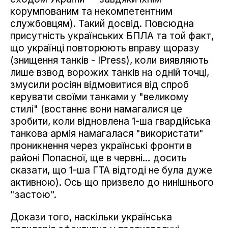
корумпованим та некомпетентним
службовцям). Такий досвід. Повсюдна
присутність українських БПЛА та той факт,
що українці повторюють вправу щоразу
(знищення танків - IРress), коли виявляють
лише взвод ворожих танків на одній точці,
змусили росіян відмовитися від спроб
керувати своїми танками у "великому
стилі" (востаннє вони намагалися це
зробити, коли відновлена ​​1-ша гвардійська
танкова армія намагалася "використати"
проникнення через українські фронти в
районі Попасної, ще в червні… досить
сказати, що 1-ша ГТА відтоді не була дуже
активною). Ось що призвело до нинішнього
"застою".
Докази того, наскільки українська