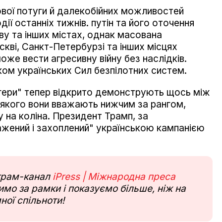
ової потуги й далекобійних можливостей
дії останніх тижнів. путін та його оточення
ву та інших містах, однак масована
скві, Санкт-Петербурзі та інших місцях
же вести агресивну війну без наслідків.
ом українських Сил безпілотних систем.
логери" тепер відкрито демонструють щось між
, якого вони вважають нижчим за рангом,
у на коліна. Президент Трамп, за
ажений і захоплений" українською кампанією
еграм-канал
iPress | Міжнародна преса
мо за рамки і показуємо більше, ніж на
ної спільноти!