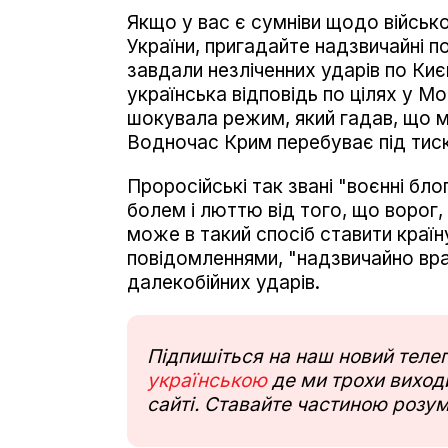
Якщо у вас є сумніви щодо військ
України, пригадайте надзвичайні по
завдали незліченних ударів по Киє
українська відповідь по цілях у Мо
шокувала режим, який гадав, що мо
Водночас Крим перебуває під тиск
Проросійські так звані "воєнні б
болем і люттю від того, що ворог
може в такий спосіб ставити країн
повідомленнями, "надзвичайно вр
далекобійних ударів.
Підпишіться на наш новий тел
українською
де ми трохи виходи
сайті. Ставайте частиною розум