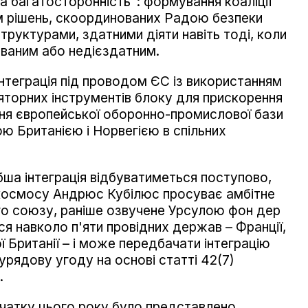
а багатосторонність": формування коаліції
ям рішень, скоординованих Радою безпеки
труктурами, здатними діяти навіть тоді, коли
ованим або недієздатним.
інтеграція під проводом ЄС із використанням
яторних інструментів блоку для прискорення
ня європейської оборонно-промислової бази
ю Британією і Норвегією в спільних
бша інтеграція відбуватиметься поступово,
 космосу Андрюс Кубілюс просуває амбітне
о союзу, раніше озвучене Урсулою фон дер
я навколо п'яти провідних держав – Франції,
ої Британії – і може передбачати інтеграцію
журядову угоду на основі статті 42(7)
.
очатку цього року було представлено