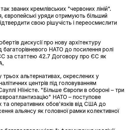
ак званих кремлівських "червоних ліній".
я, європейські уряди отримують більший
підтвердити свою рішучість і переосмислити
бертів дискусії про нову архітектуру
ід багаторівневого НАТО до посилення ролі
С за статтею 42.7 Договору про ЄС як
А.
 трьох альтернативах, окреслених у
налітичних центрів під головуванням
ауллі Ніїністе. "Більше Європи в обороні – три
"євроатлантизацію" НАТО – поступове
х та оперативних обов'язків від США до
ення альянсу як головної рамки колективної