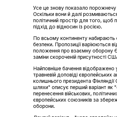
Усе це знову показало порожнечу т
Оскільки вони й далі розмиваютьс
політичний простір для того, щоб 
підхід до відносин із росією.
По всьому континенту набирають о
безпеки. Пропозиції варіюються в
положення про взаємну оборону Є
заміни скороченій присутності СШ
Найповніше бачення відображено у
травневій доповіді європейських а
колишнього президента Фінляндії С
шляхи" описує перший варіант як 
перенесення військових, політични
європейських союзників за збереж
оборони.