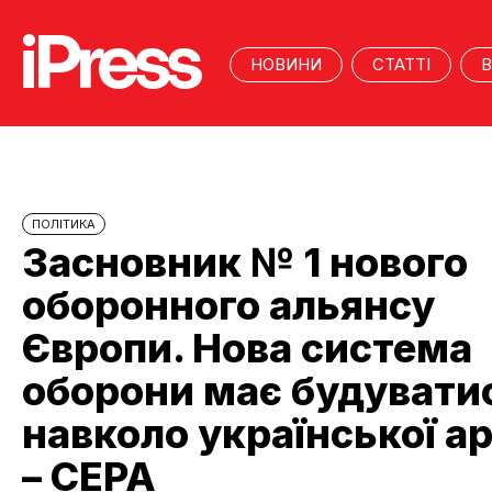
НОВИНИ
СТАТТІ
В
ПОЛІТИКА
Засновник № 1 нового
оборонного альянсу
Європи. Нова система
оборони має будувати
навколо української ар
– CEPA