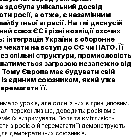
а здобула унікальний досвід
ти росії, а отже, є незамінним
йбутньої агресії. На тлі дискусій
й союз ЄС і різні коаліції охочих
 інтеграція України в оборонне
чекати на вступ до ЄС чи НАТО. Її
рез спільні структури, промисловість
лишатиметься загрозою незалежно від
. Тому Європа має будувати свій
 із єдиним союзником, який уже
перемагати її.
чимало уроків, але один із них є принциповим.
далі переконливіше, доводить: росія вміє
вміє їх витримувати. Воля та кмітливість
вати з росією й перемагати її демонструють
 для демократичних союзників.