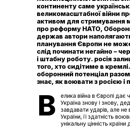
континенту саме українськ
великомасштабної війни про
активом для стримування ма
про реформу НАТО, Оборонни
держав автори наполягають:
планування Європи не може 
слід починати негайно – че
і штабну роботу. росія за
того, хто сидітиме в кремлі
оборонний потенціал разом
знає, як воювати з росією і 
В
елика війна в Європі дає 
Україна знову і знову, де
завдавати ударів, але не 
України, її здатність вою
унікальну цінність країни