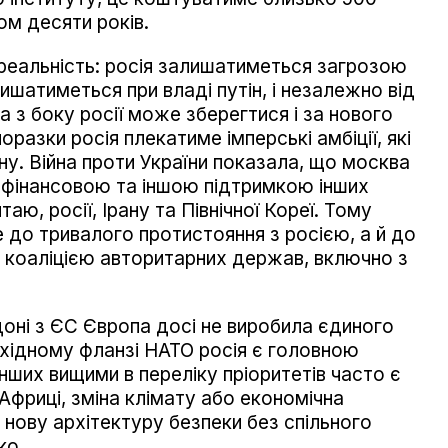
ом десяти років.
реальність: росія залишатиметься загрозою
ишатиметься при владі путін, і незалежно від
за з боку росії може зберегтися і за нового
оразки росія плекатиме імперські амбіції, які
ну. Війна проти України показала, що москва
 фінансовою та іншою підтримкою інших
аю, росії, Ірану та Північної Кореї. Тому
 до тривалого протистояння з росією, а й до
ю коаліцією авторитарних держав, включно з
рдоні з ЄС Європа досі не виробила єдиного
східному фланзі НАТО росія є головною
нших вищими в переліку пріоритетів часто є
й Африці, зміна клімату або економічна
 нову архітектуру безпеки без спільного
ко.