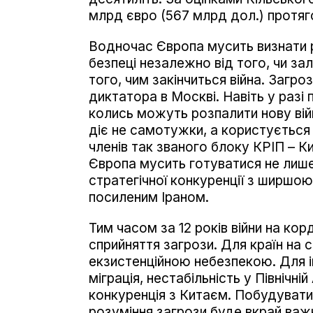
млрд євро (567 млрд дол.) протяг
Водночас Європа мусить визнати 
безпеці незалежно від того, чи зал
того, чим закінчиться війна. Загро
диктатора в Москві. Навіть у разі п
колись можуть розпалити нову вій
діє не самотужки, а користується
членів так званого блоку КРІП – Кит
Європа мусить готуватися не лише
стратегічної конкуренції з ширшо
посиленим Іраном.
Тим часом за 12 років війни на ко
сприйняття загрози. Для країн на 
екзистенційною небезпекою. Для і
міграція, нестабільність у Північні
конкуренція з Китаєм. Побудувати
розуміння загрози буде вкрай важ