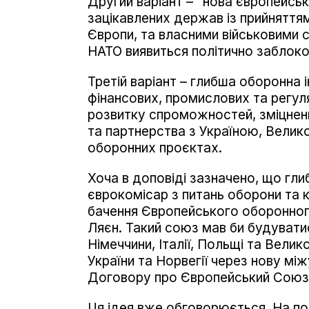
Другий варіант – "нова європейськ
зацікавлених держав із прийнятт
Європи, та власними військовими с
НАТО виявиться політично заблок
Третій варіант – глибша оборонна 
фінансових, промислових та регул
розвитку спроможностей, зміцнен
та партнерства з Україною, Велико
оборонних проєктах.
Хоча в доповіді зазначено, що гли
єврокомісар з питань оборони та
бачення Європейського оборонног
Ляєн. Такий союз мав би будуватис
Німеччини, Італії, Польщі та Велик
України та Норвегії через нову мі
Договору про Європейський Союз
Ця ідея вже обговорюється. На п