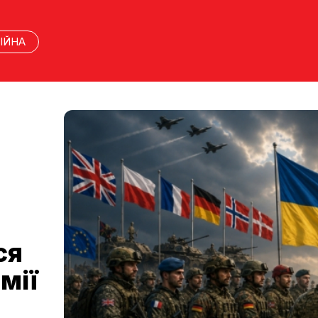
ІЙНА
ся
мії