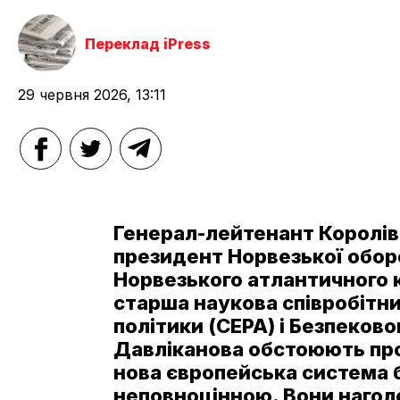
Переклад iPress
29 червня 2026, 13:11
Генерал-лейтенант Королівс
президент Норвезької оборо
Норвезького атлантичного 
старша наукова співробітн
політики (CEPA) і Безпеков
Давліканова обстоюють про
нова європейська система б
неповноцінною. Вони нагол