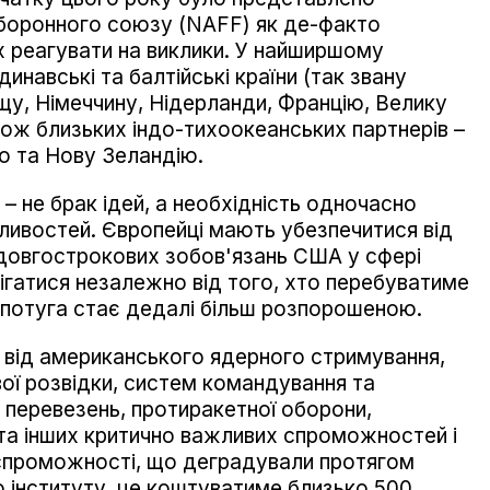
оборонного союзу (NAFF) як де-факто
х реагувати на виклики. У найширшому
инавські та балтійські країни (так звану
ьщу, Німеччину, Нідерланди, Францію, Велику
кож близьких індо-тихоокеанських партнерів –
ю та Нову Зеландію.
– не брак ідей, а необхідність одночасно
зливостей. Європейці мають убезпечитися від
довгострокових зобов'язань США у сфері
рігатися незалежно від того, хто перебуватиме
а потуга стає дедалі більш розпорошеною.
 від американського ядерного стримування,
вої розвідки, систем командування та
их перевезень, протиракетної оборони,
та інших критично важливих спроможностей і
 спроможності, що деградували протягом
о інституту, це коштуватиме близько 500