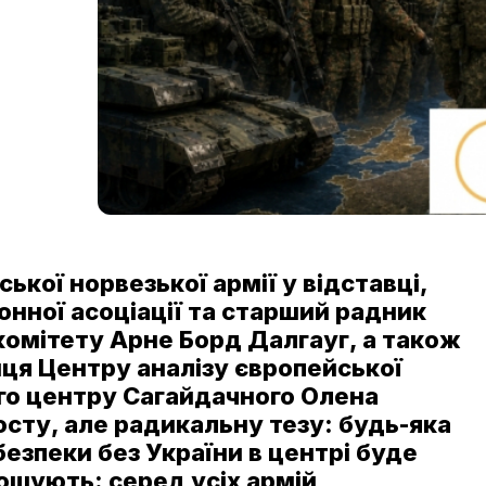
ької норвезької армії у відставці,
нної асоціації та старший радник
комітету Арне Борд Далгауг, а також
иця Центру аналізу європейської
ого центру Сагайдачного Олена
сту, але радикальну тезу: будь-яка
езпеки без України в центрі буде
ошують: серед усіх армій