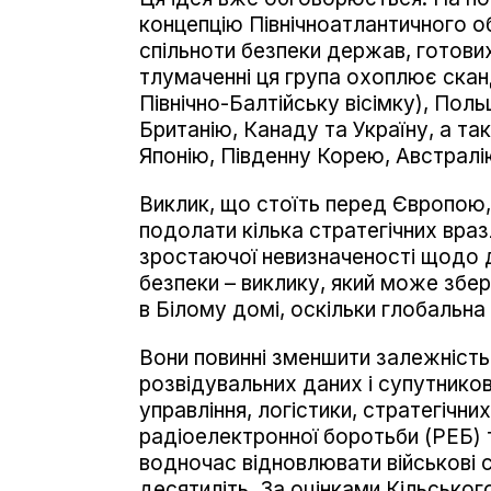
концепцію Північноатлантичного 
спільноти безпеки держав, готови
тлумаченні ця група охоплює сканд
Північно-Балтійську вісімку), Пол
Британію, Канаду та Україну, а та
Японію, Південну Корею, Австралі
Виклик, що стоїть перед Європою, 
подолати кілька стратегічних вра
зростаючої невизначеності щодо 
безпеки – виклику, який може збе
в Білому домі, оскільки глобальн
Вони повинні зменшити залежність
розвідувальних даних і супутнико
управління, логістики, стратегічн
радіоелектронної боротьби (РЕБ) 
водночас відновлювати військові
десятиліть. За оцінками Кільськог