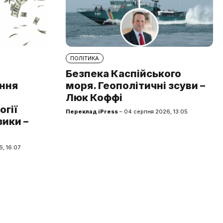
ПОЛІТИКА
Безпека Каспійського
ння
моря. Геополітичні зсуви –
Люк Коффі
огії
Переклад iPress
– 04 серпня 2026, 13:05
зики –
, 16:07