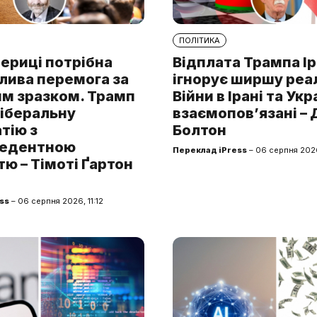
ПОЛІТИКА
ериці потрібна
Відплата Трампа І
лива перемога за
ігнорує ширшу реа
им зразком. Трамп
Війни в Ірані та Укр
ліберальну
взаємопов’язані –
тію з
Болтон
цедентною
Переклад iPress
– 06 серпня 202
ю – Тімоті Ґартон
ss
– 06 серпня 2026, 11:12