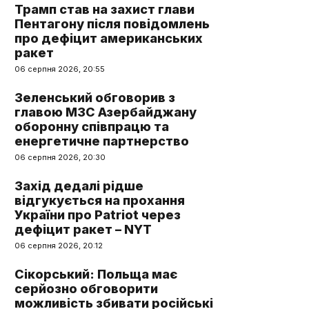
Трамп став на захист глави
Пентагону після повідомлень
про дефіцит американських
ракет
06 серпня 2026, 20:55
Зеленський обговорив з
главою МЗС Азербайджану
оборонну співпрацю та
енергетичне партнерство
06 серпня 2026, 20:30
Захід дедалі рідше
відгукується на прохання
України про Patriot через
дефіцит ракет – NYT
06 серпня 2026, 20:12
Сікорський: Польща має
серйозно обговорити
можливість збивати російські