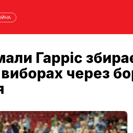
ІЙНА
али Гарріс збирає
 виборах через бо
я