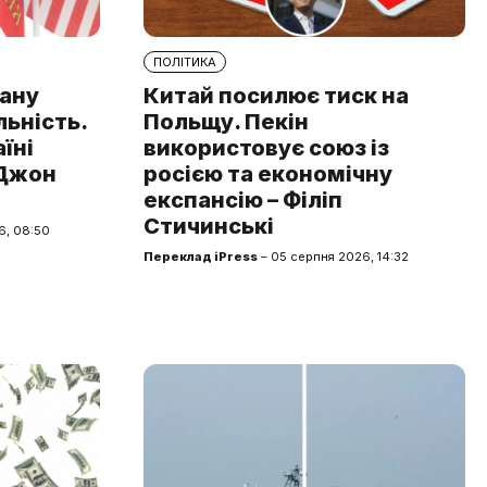
ПОЛІТИКА
рану
Китай посилює тиск на
льність.
Польщу. Пекін
аїні
використовує союз із
 Джон
росією та економічну
експансію – Філіп
Стичинські
6, 08:50
Переклад iPress
– 05 серпня 2026, 14:32