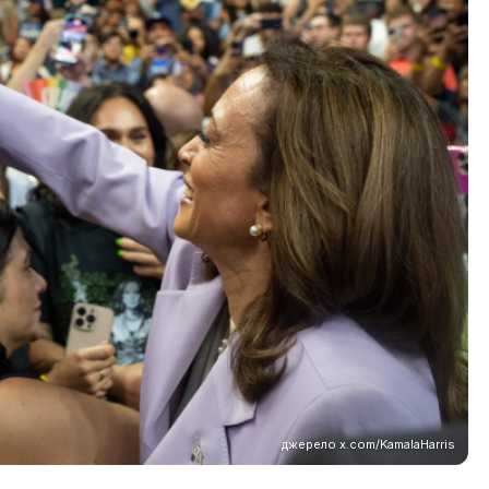
джерело x.com/KamalaHarris