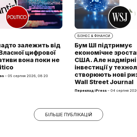
БІЗНЕС & ФІНАНСИ
надто залежить від
Бум ШІ підтримує
. Власної цифрової
економічне зроста
тиви вона поки не
США. Але надмірні
itico
інвестиції у технол
створюють нові ри
ss
– 05 серпня 2026, 08:20
Wall Street Journal
Переклад iPress
– 04 серпня 2026
БІЛЬШЕ ПУБЛІКАЦІЙ