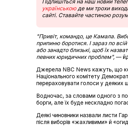
Підпишіться на наш новий тел
українською
де ми трохи виходи
сайті. Ставайте частиною розум
"Привіт, командо, це Камала. Вибор
припиню боротися. І зараз по всій
або занадто близькі, щоб їх назв
певних юридичних проблем",
— йд
Джерела NBC News кажуть, що ком
Національного комітету Демократи
перераховувати голоси у деяких 
Водночас, за словами одного з по
борги, але їх буде нескладно погас
Деякі чиновники назвали листи Га
після виборів «жахливими» й «оги