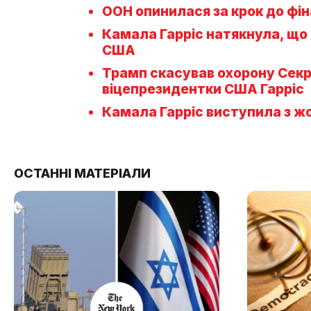
ООН опинилася за крок до фі
Камала Гарріс натякнула, що
США
Трамп скасував охорону Секр
віцепрезидентки США Гарріс
Камала Гарріс виступила з 
ОСТАННІ МАТЕРІАЛИ