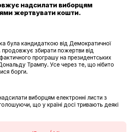
овжує надсилати виборцям
нями жертвувати кошти.
яка була кандидаткою від Демократичної
, продовжує збирати пожертви від
я фактичного програшу на президентських
ональду Трампу. Усе через те, що нібито
лися борги.
адсилати виборцям електронні листи з
олошуючи, що у країні досі тривають деякі