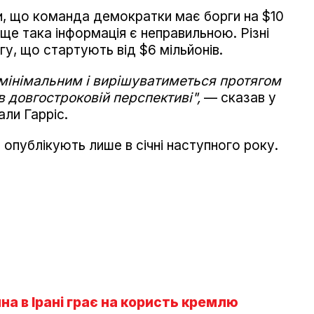
и, що команда демократки має борги на $10
 ще така інформація є неправильною. Різні
у, що стартують від $6 мільйонів.
де мінімальним і вирішуватиметься протягом
 в довгостроковій перспективі",
— сказав у
ли Гарріс.
 опублікують лише в січні наступного року.
на в Ірані грає на користь кремлю