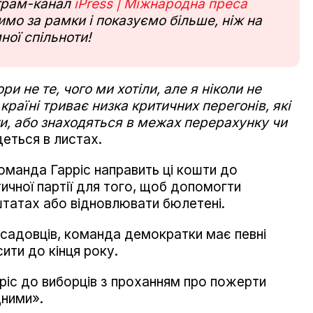
еграм-канал
iPress | Міжнародна преса
мо за рамки і показуємо більше, ніж на
ної спільноти!
и не те, чого ми хотіли, але я ніколи не
 країні триває низка критичних перегонів, які
ати, або знаходяться в межах перерахунку чи
еться в листах.
анда Гарріс направить ці кошти до
чної партії для того, щоб допомогти
штатах або відновлювати бюлетені.
садовців, команда демократки має певні
ити до кінця року.
рріс до виборців з проханням про пожерти
дними».