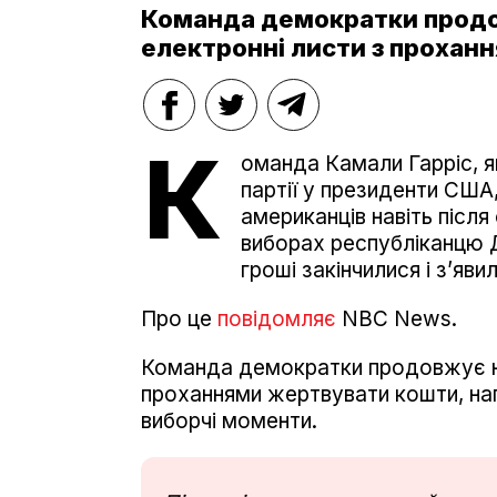
Команда демократки прод
електронні листи з прохан
К
оманда Камали Гарріс, 
партії у президенти США
американців навіть післ
виборах республіканцю Д
гроші закінчилися і зʼяви
Про це
повідомляє
NBC News.
Команда демократки продовжує н
проханнями жертвувати кошти, наг
виборчі моменти.