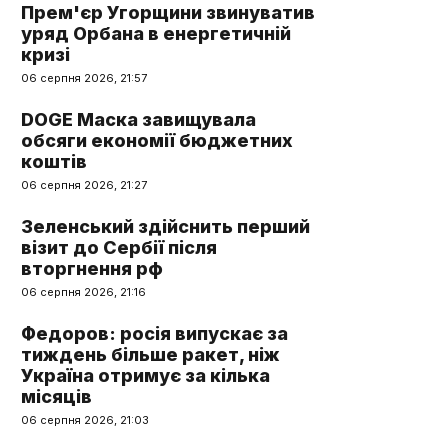
Прем'єр Угорщини звинуватив
уряд Орбана в енергетичній
кризі
06 серпня 2026, 21:57
DOGE Маска завищувала
обсяги економії бюджетних
коштів
06 серпня 2026, 21:27
Зеленський здійснить перший
візит до Сербії після
вторгнення рф
06 серпня 2026, 21:16
Федоров: росія випускає за
тиждень більше ракет, ніж
Україна отримує за кілька
місяців
06 серпня 2026, 21:03