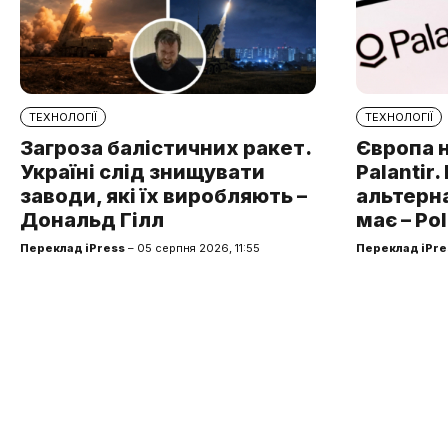
ТЕХНОЛОГІЇ
ТЕХНОЛОГІЇ
Загроза балістичних ракет.
Європа 
Україні слід знищувати
Palantir
заводи, які їх виробляють –
альтерна
Дональд Гілл
має – Pol
Переклад iPress
– 05 серпня 2026, 11:55
Переклад iPre