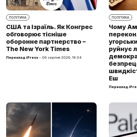
ПОЛІТИКА
ПОЛІТИКА
США та Ізраїль. Як Конгрес
Чому Ам
обговорює тісніше
перекон
оборонне партнерство –
угорськ
The New York Times
руйнує 
демокра
Переклад iPress
– 06 серпня 2026, 16:04
безпре
швидкіст
Еш
Переклад iPre