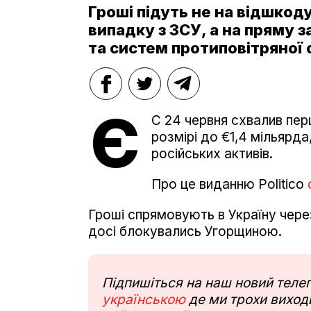
Гроші підуть не на відшкоду
випадку з ЗСУ, а на пряму з
та систем протиповітряної
Є
С 24 червня схвалив пер
розмірі до €1,4 мільярд
російських активів.
Про це виданню Politico
Гроші спрямовують в Україну чере
досі блокувались Угорщиною.
Підпишіться на наш новий тел
українською
де ми трохи виходи