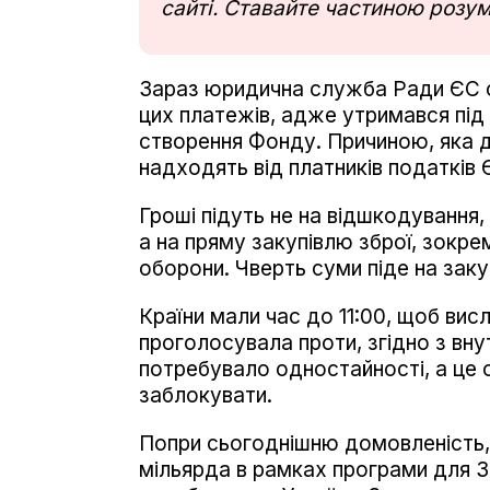
сайті. Ставайте частиною розум
Зараз юридична служба Ради ЄС 
цих платежів, адже утримався під
створення Фонду. Причиною, яка д
надходять від платників податків 
Гроші підуть не на відшкодування,
а на пряму закупівлю зброї, зокре
оборони. Чверть суми піде на закуп
Країни мали час до 11:00, щоб вис
проголосувала проти, згідно з вн
потребувало одностайності, а це 
заблокувати.
Попри сьогоднішню домовленість,
мільярда в рамках програми для З