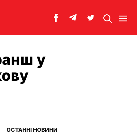
ранш у
кову
ОСТАННІ НОВИНИ