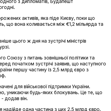
 одного з дипломатів, Будапешт
годні.
рожених активів, яка піде Києву, поки що
ь, що вона коливається між €1,2 мільярда та
ніше цього ж дня на зустрічі міністрів
рзі.
о Союзу з питань зовнішньої політики та
еред початком зустрічі заявив, що наступного
раїни першу частину із 2,5 млрд євро з
рф.
ачені для військової підтримки України.
но, уникаючи будь-яких блокувань. Це те, що
- додав він.
 надійде одна частина з цих 2,5 млрд євро.