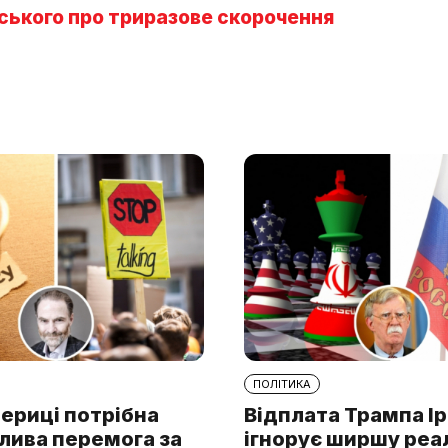
нського про триразове скорочення
ПОЛІТИКА
ериці потрібна
Відплата Трампа І
лива перемога за
ігнорує ширшу реа