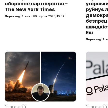
оборонне партнерство –
угорськ
The New York Times
руйнує 
демокра
Переклад iPress
– 06 серпня 2026, 16:04
безпре
швидкіст
Еш
Переклад iPre
ТЕХНОЛОГІЇ
ТЕХНОЛОГІЇ