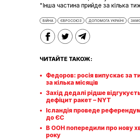
"Інша частина прийде за кілька тиж
ВІЙНА
ЄВРОСОЮЗ
ДОПОМОГА УКРАЇНІ
ЗАМО
ЧИТАЙТЕ ТАКОЖ:
Федоров: росія випускає за т
за кілька місяців
Захід дедалі рідше відгукуєть
дефіцит ракет – NYT
Ісландія проведе референдум
до ЄС
В ООН попередили про нову х
року