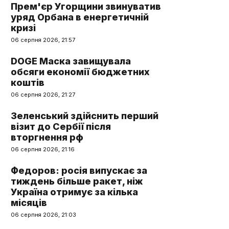
Прем'єр Угорщини звинуватив
уряд Орбана в енергетичній
кризі
06 серпня 2026, 21:57
DOGE Маска завищувала
обсяги економії бюджетних
коштів
06 серпня 2026, 21:27
Зеленський здійснить перший
візит до Сербії після
вторгнення рф
06 серпня 2026, 21:16
Федоров: росія випускає за
тиждень більше ракет, ніж
Україна отримує за кілька
місяців
06 серпня 2026, 21:03