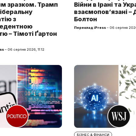
им зразком. Трамп
Війни в Ірані та Укр
ліберальну
взаємопов’язані –
тію з
Болтон
цедентною
Переклад iPress
– 06 серпня 202
ю – Тімоті Ґартон
ss
– 06 серпня 2026, 11:12
БІЗНЕС & ФІНАНСИ