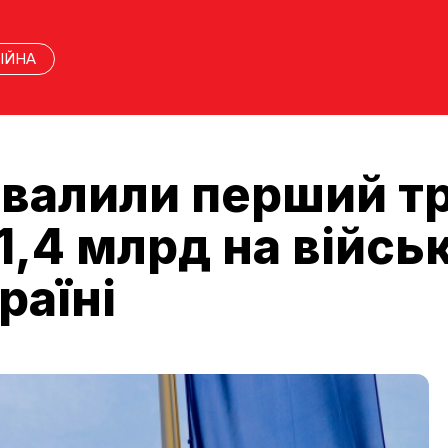
ІЙНА
хвалили перший т
 1,4 млрд на війсь
раїні