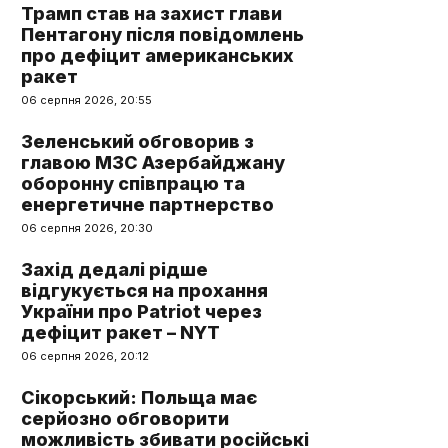
Трамп став на захист глави
Пентагону після повідомлень
про дефіцит американських
ракет
06 серпня 2026, 20:55
Зеленський обговорив з
главою МЗС Азербайджану
оборонну співпрацю та
енергетичне партнерство
06 серпня 2026, 20:30
Захід дедалі рідше
відгукується на прохання
України про Patriot через
дефіцит ракет – NYT
06 серпня 2026, 20:12
Сікорський: Польща має
серйозно обговорити
можливість збивати російські