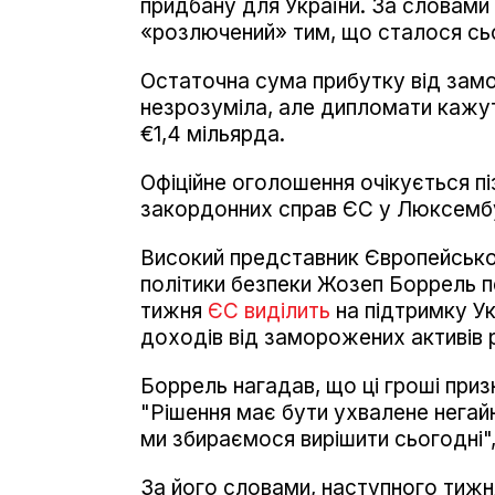
придбану для України. За словами
«розлючений» тим, що сталося сьо
Остаточна сума прибутку від замо
незрозуміла, але дипломати кажут
€1,4 мільярда.
Офіційне оголошення очікується піз
закордонних справ ЄС у Люксембу
Високий представник Європейськог
політики безпеки Жозеп Боррель п
тижня
ЄС виділить
на підтримку Ук
доходів від заморожених активів 
Боррель нагадав, що ці гроші призн
"Рішення має бути ухвалене негай
ми збираємося вирішити сьогодні", 
За його словами, наступного тижня