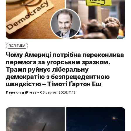
ПОЛІТИКА
Чому Америці потрібна переконлива
перемога за угорським зразком.
Трамп руйнує ліберальну
демократію з безпрецедентною
швидкістю – Тімоті Ґартон Еш
Переклад iPress
– 06 серпня 2026, 11:12