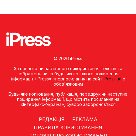
© 2026 iPress
За повного чи часткового використання текстів та
зображень чи за будь-якого іншого поширення
інформації «iPress» гіперпосилання на сайт
iPress.ua
є
обов'язковим
Будь-яке копiювання, публiкацiя, передрук чи наступне
поширення iнформацiї, що мiстить посилання на
«Iнтерфакс-Україна», суворо забороняється
РЕДАКЦІЯ
РЕКЛАМА
ПРАВИЛА КОРИСТУВАННЯ
ДОГОВІР ПРО КОРИСТУВАННЯ