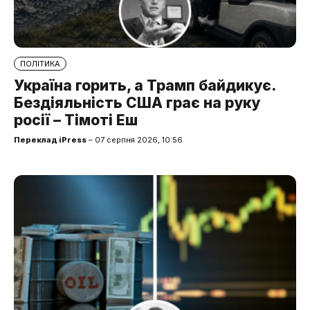
ПОЛІТИКА
Україна горить, а Трамп байдикує.
Бездіяльність США грає на руку
росії – Тімоті Еш
Переклад iPress
– 07 серпня 2026, 10:56