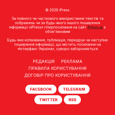
© 2026 iPress
За повного чи часткового використання текстів та
зображень чи за будь-якого іншого поширення
інформації «iPress» гіперпосилання на сайт
iPress.ua
є
обов'язковим
Будь-яке копiювання, публiкацiя, передрук чи наступне
поширення iнформацiї, що мiстить посилання на
«Iнтерфакс-Україна», суворо забороняється
РЕДАКЦІЯ
РЕКЛАМА
ПРАВИЛА КОРИСТУВАННЯ
ДОГОВІР ПРО КОРИСТУВАННЯ
FACEBOOK
TELEGRAM
TWITTER
RSS