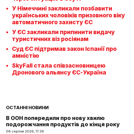
У Німеччині закликали позбавити
українських чоловіків призовного віку
автоматичного захисту ЄС
У ЄС закликали припинити видачу
туристичних віз росіянам
Суд ЄС підтримав закон Іспанії про
амністію
SkyFall стала співзасновницею
Дронового альянсу ЄС-Україна
ОСТАННІ НОВИНИ
В ООН попередили про нову хвилю
подорожчання продуктів до кінця року
06 серпня 2026, 17:39