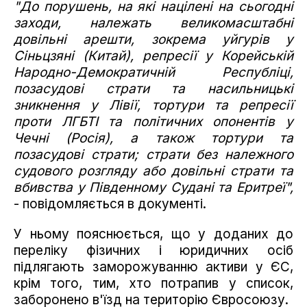
"До порушень, на які націлені на сьогодні
заходи, належать великомасштабні
довільні арешти, зокрема уйгурів у
Сіньцзяні (Китай), репресії у Корейській
Народно-Демократичній Республіці,
позасудові страти та насильницькі
зникнення у Лівії, тортури та репресії
проти ЛГБТІ та політичних опонентів у
Чечні (Росія), а також тортури та
позасудові страти; страти без належного
судового розгляду або довільні страти та
вбивства у Південному Судані та Еритреї",
- повідомляється в документі.
У ньому пояснюється, що у доданих до
переліку фізичних і юридичних осіб
підлягають заморожуванню активи у ЄС,
крім того, тим, хто потрапив у список,
заборонено в'їзд на територію Євросоюзу.