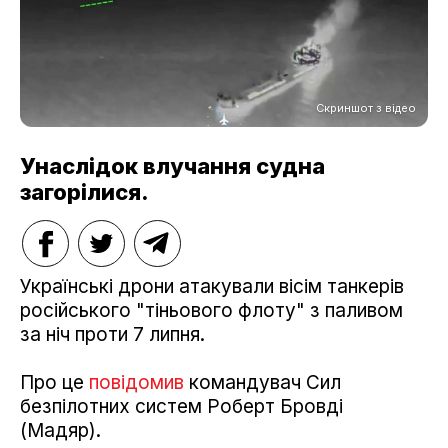
Скриншот з відео
Унаслідок влучання судна
загорілися.
Українські дрони атакували вісім танкерів
російського "тіньового флоту" з паливом
за ніч проти 7 липня.
Про це
повідомив
командувач Сил
безпілотних систем Роберт Бровді
(Мадяр).