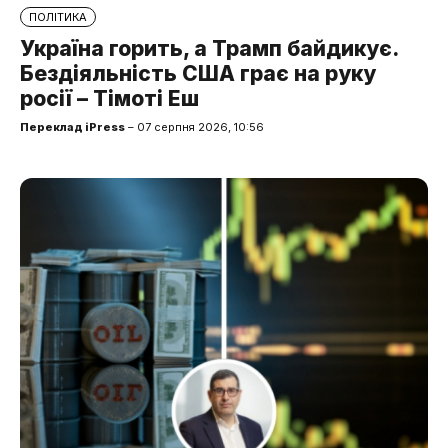
ПОЛІТИКА
Україна горить, а Трамп байдикує.
Бездіяльність США грає на руку
росії – Тімоті Еш
Переклад iPress
– 07 серпня 2026, 10:56