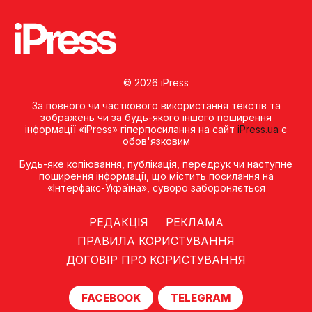
© 2026 iPress
За повного чи часткового використання текстів та
зображень чи за будь-якого іншого поширення
інформації «iPress» гіперпосилання на сайт
iPress.ua
є
обов'язковим
Будь-яке копiювання, публiкацiя, передрук чи наступне
поширення iнформацiї, що мiстить посилання на
«Iнтерфакс-Україна», суворо забороняється
РЕДАКЦІЯ
РЕКЛАМА
ПРАВИЛА КОРИСТУВАННЯ
ДОГОВІР ПРО КОРИСТУВАННЯ
FACEBOOK
TELEGRAM