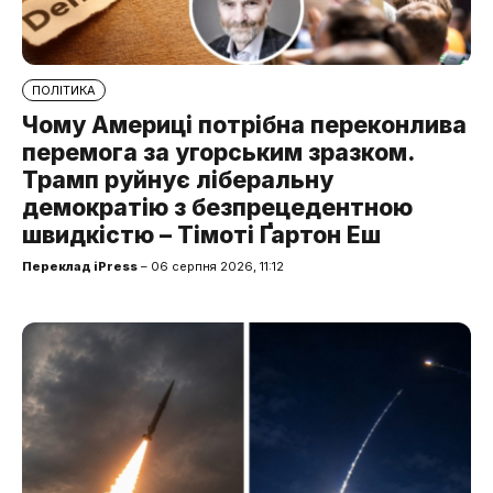
ПОЛІТИКА
Чому Америці потрібна переконлива
перемога за угорським зразком.
Трамп руйнує ліберальну
демократію з безпрецедентною
швидкістю – Тімоті Ґартон Еш
Переклад iPress
– 06 серпня 2026, 11:12