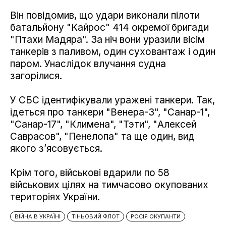
Він повідомив, що удари виконали пілоти
батальйону "Кайрос" 414 окремої бригади
"Птахи Мадяра". За ніч вони уразили вісім
танкерів з паливом, один суховантаж і один
паром. Унаслідок влучання судна
загорілися.
У СБС ідентифікували уражені танкери. Так,
ідеться про танкери "Венера-3", "Санар-1",
"Санар-17", "Климена", "Тэти", "Алексей
Саврасов", "Пенелопа" та ще один, вид
якого з’ясовується.
Крім того, військові вдарили по 58
військових цілях на тимчасово окупованих
територіях України.
ВІЙНА В УКРАЇНІ
ТІНЬОВИЙ ФЛОТ
РОСІЯ ОКУПАНТИ