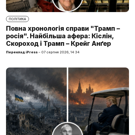
ПОЛІТИКА
Повна хронологія справи "Трамп –
росія". Найбільша афера: Кіслін,
Скороход і Трамп – Крейг Анґер
Переклад iPress
– 07 серпня 2026, 14:34