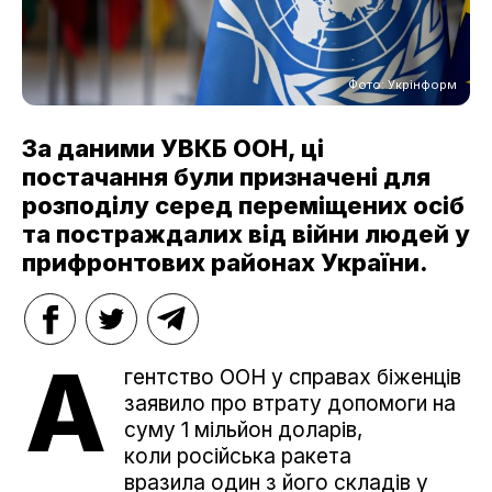
Фото: Укрінформ
За даними УВКБ ООН, ці
постачання були призначені для
розподілу серед переміщених осіб
та постраждалих від війни людей у​​
прифронтових районах України.
А
гентство ООН у справах біженців
заявило про втрату допомоги на
суму 1 мільйон доларів,
коли російська ракета
вразила один з його складів у