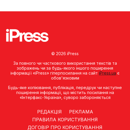
© 2026 iPress
За повного чи часткового використання текстів та
зображень чи за будь-якого іншого поширення
інформації «iPress» гіперпосилання на сайт
iPress.ua
є
обов'язковим
Будь-яке копiювання, публiкацiя, передрук чи наступне
поширення iнформацiї, що мiстить посилання на
«Iнтерфакс-Україна», суворо забороняється
РЕДАКЦІЯ
РЕКЛАМА
ПРАВИЛА КОРИСТУВАННЯ
ДОГОВІР ПРО КОРИСТУВАННЯ