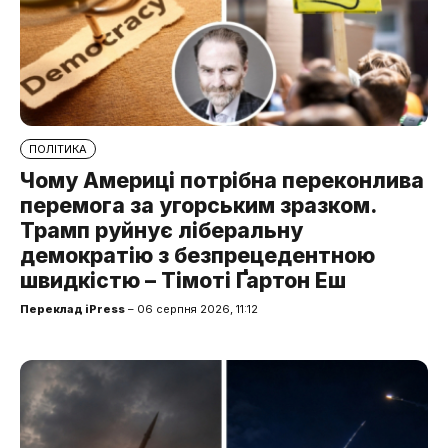
ПОЛІТИКА
Чому Америці потрібна переконлива
перемога за угорським зразком.
Трамп руйнує ліберальну
демократію з безпрецедентною
швидкістю – Тімоті Ґартон Еш
Переклад iPress
– 06 серпня 2026, 11:12