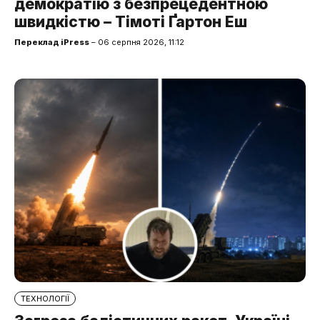
демократію з безпрецедентною
швидкістю – Тімоті Ґартон Еш
Переклад iPress
– 06 серпня 2026, 11:12
ТЕХНОЛОГІЇ