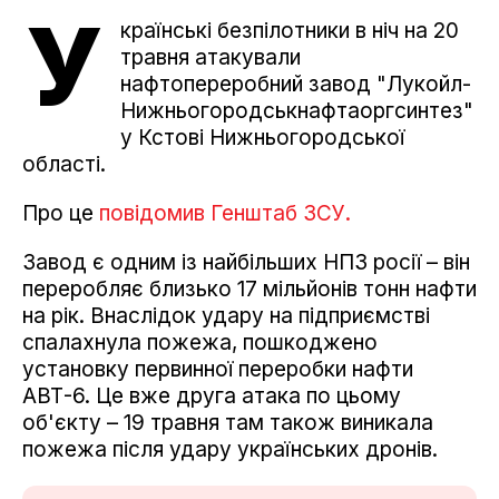
У
країнські безпілотники в ніч на 20
травня атакували
нафтопереробний завод "Лукойл-
Нижньогородськнафтаоргсинтез"
у Кстові Нижньогородської
області.
Про це
повідомив Генштаб ЗСУ.
Завод є одним із найбільших НПЗ росії – він
переробляє близько 17 мільйонів тонн нафти
на рік. Внаслідок удару на підприємстві
спалахнула пожежа, пошкоджено
установку первинної переробки нафти
АВТ-6. Це вже друга атака по цьому
об'єкту – 19 травня там також виникала
пожежа після удару українських дронів.