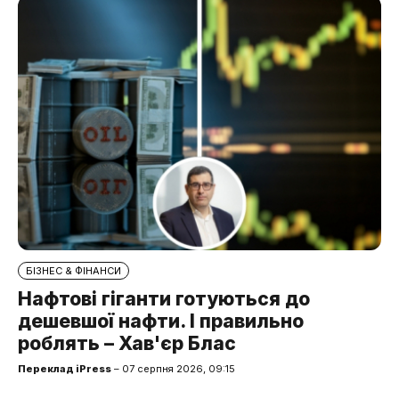
БІЗНЕС & ФІНАНСИ
Нафтові гіганти готуються до
дешевшої нафти. І правильно
роблять – Хав'єр Блас
Переклад iPress
– 07 серпня 2026, 09:15