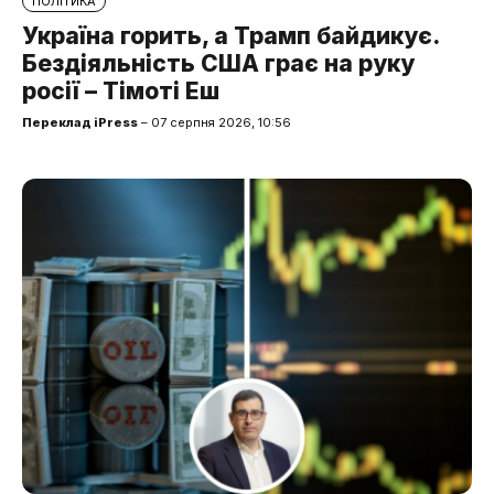
ПОЛІТИКА
Україна горить, а Трамп байдикує.
Бездіяльність США грає на руку
росії – Тімоті Еш
Переклад iPress
– 07 серпня 2026, 10:56