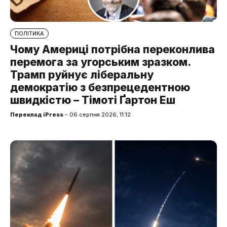
ПОЛІТИКА
Чому Америці потрібна переконлива
перемога за угорським зразком.
Трамп руйнує ліберальну
демократію з безпрецедентною
швидкістю – Тімоті Ґартон Еш
Переклад iPress
– 06 серпня 2026, 11:12