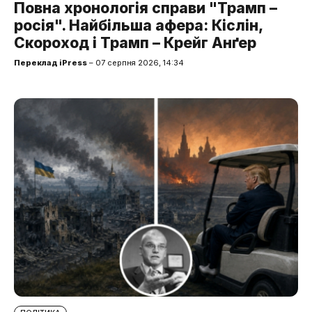
Повна хронологія справи "Трамп –
росія". Найбільша афера: Кіслін,
Скороход і Трамп – Крейг Анґер
Переклад iPress
– 07 серпня 2026, 14:34