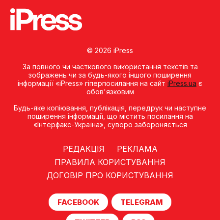
© 2026 iPress
За повного чи часткового використання текстів та
зображень чи за будь-якого іншого поширення
інформації «iPress» гіперпосилання на сайт
iPress.ua
є
обов'язковим
Будь-яке копiювання, публiкацiя, передрук чи наступне
поширення iнформацiї, що мiстить посилання на
«Iнтерфакс-Україна», суворо забороняється
РЕДАКЦІЯ
РЕКЛАМА
ПРАВИЛА КОРИСТУВАННЯ
ДОГОВІР ПРО КОРИСТУВАННЯ
FACEBOOK
TELEGRAM