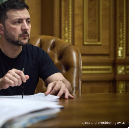
джерело president.gov.ua