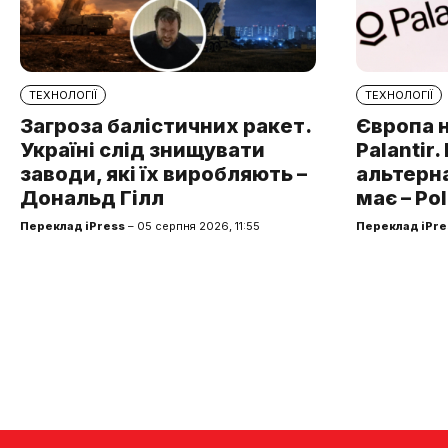
ТЕХНОЛОГІЇ
ТЕХНОЛОГІЇ
Загроза балістичних ракет.
Європа 
Україні слід знищувати
Palantir
заводи, які їх виробляють –
альтерна
Дональд Гілл
має – Pol
Переклад iPress
– 05 серпня 2026, 11:55
Переклад iPre