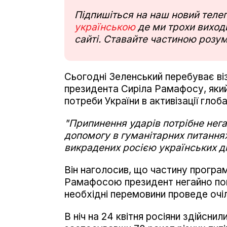
Підпишіться на наш новий тел
українською
де ми трохи виходи
сайті. Ставайте частиною розум
Сьогодні Зеленський перебуває ві
президента Сиріла Рамафосу, який 
потреби України в активізації гло
"Припинення ударів потрібне нег
допомогу в гуманітарних питаннях
викрадених росією українських ді
Він наголосив, що частину програм
Рамафосою президент негайно пове
необхідні перемовини проведе очі
В ніч на 24 квітня росіяни здійснил