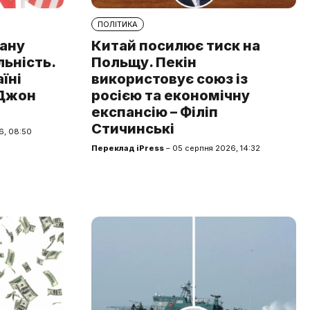
ПОЛІТИКА
рану
Китай посилює тиск на
льність.
Польщу. Пекін
аїні
використовує союз із
 Джон
росією та економічну
експансію – Філіп
Стичинські
6, 08:50
Переклад iPress
– 05 серпня 2026, 14:32