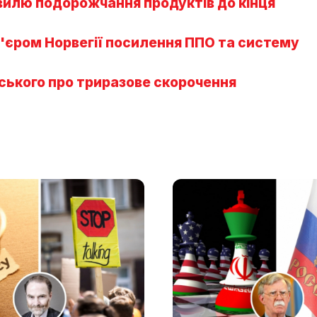
вилю подорожчання продуктів до кінця
м'єром Норвегії посилення ППО та систему
нського про триразове скорочення