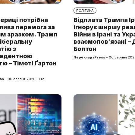
ПОЛІТИКА
ериці потрібна
Відплата Трампа І
лива перемога за
ігнорує ширшу реа
им зразком. Трамп
Війни в Ірані та Укр
ліберальну
взаємопов’язані –
тію з
Болтон
цедентною
Переклад iPress
– 06 серпня 202
ю – Тімоті Ґартон
ss
– 06 серпня 2026, 11:12