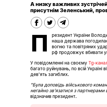
А низку важливих зустрічей
присутнім Зеленський, про
П
резидент України Волод
наша держава погодилас
вогню та повітряних уда
рф продовжує вбивати ук
У повідомленні на своєму
Tg-канал
багато руйнувань, по всій Україні
дев'ять загиблих.
"Була доповідь військового кома
негайно звʼязатися з партнерами 
відзначив президент.