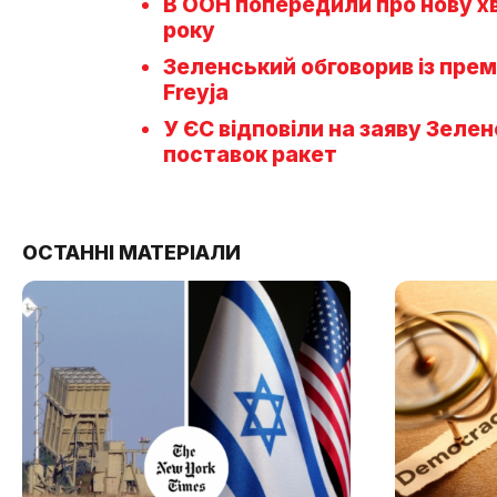
В ООН попередили про нову х
року
Зеленський обговорив із пре
Freyja
У ЄС відповіли на заяву Зеле
поставок ракет
ОСТАННІ МАТЕРІАЛИ