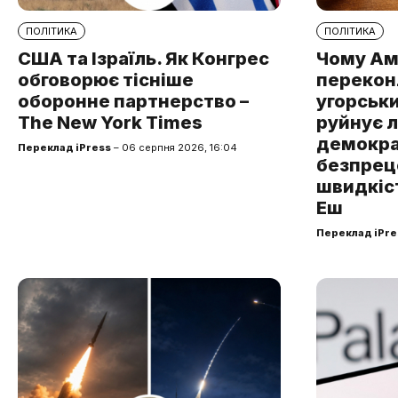
ПОЛІТИКА
ПОЛІТИКА
США та Ізраїль. Як Конгрес
Чому Ам
обговорює тісніше
перекон
оборонне партнерство –
угорськ
The New York Times
руйнує 
демокра
Переклад iPress
– 06 серпня 2026, 16:04
безпре
швидкіст
Еш
Переклад iPre