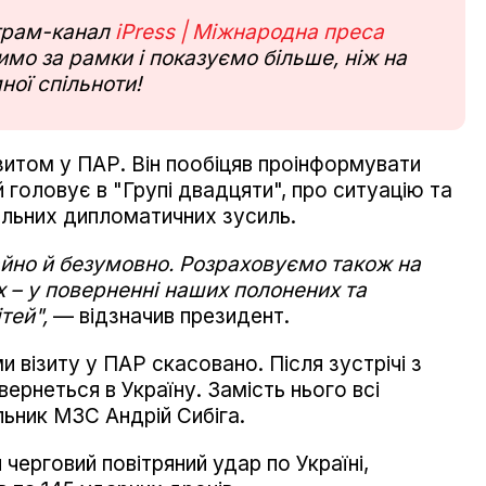
еграм-канал
iPress | Міжнародна преса
мо за рамки і показуємо більше, ніж на
ної спільноти!
зитом у ПАР. Він пообіцяв проінформувати
головує в "Групі двадцяти", про ситуацію та
бальних дипломатичних зусиль.
айно й безумовно. Розраховуємо також на
 – у поверненні наших полонених та
тей",
— відзначив президент.
и візиту у ПАР скасовано. Після зустрічі з
рнеться в Україну. Замість нього всі
льник МЗС Андрій Сибіга.
и черговий повітряний удар по Україні,