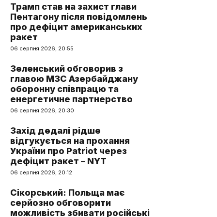
Трамп став на захист глави
Пентагону після повідомлень
про дефіцит американських
ракет
06 серпня 2026, 20:55
Зеленський обговорив з
главою МЗС Азербайджану
оборонну співпрацю та
енергетичне партнерство
06 серпня 2026, 20:30
Захід дедалі рідше
відгукується на прохання
України про Patriot через
дефіцит ракет – NYT
06 серпня 2026, 20:12
Сікорський: Польща має
серйозно обговорити
можливість збивати російські