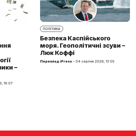
ПОЛІТИКА
Безпека Каспійського
ння
моря. Геополітичні зсуви –
Люк Коффі
огії
Переклад iPress
– 04 серпня 2026, 13:05
зики –
, 16:07