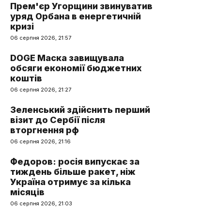
Прем'єр Угорщини звинуватив
уряд Орбана в енергетичній
кризі
06 серпня 2026, 21:57
DOGE Маска завищувала
обсяги економії бюджетних
коштів
06 серпня 2026, 21:27
Зеленський здійснить перший
візит до Сербії після
вторгнення рф
06 серпня 2026, 21:16
Федоров: росія випускає за
тиждень більше ракет, ніж
Україна отримує за кілька
місяців
06 серпня 2026, 21:03