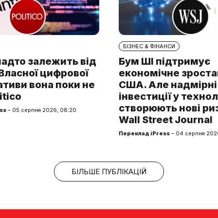
БІЗНЕС & ФІНАНСИ
надто залежить від
Бум ШІ підтримує
. Власної цифрової
економічне зроста
тиви вона поки не
США. Але надмірні
itico
інвестиції у технол
створюють нові ри
ss
– 05 серпня 2026, 08:20
Wall Street Journal
Переклад iPress
– 04 серпня 2026
БІЛЬШЕ ПУБЛІКАЦІЙ