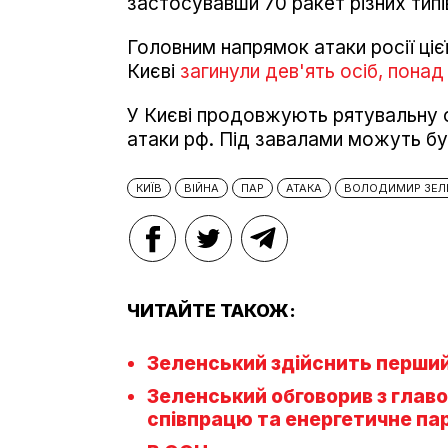
застосувавши 70 ракет різних типі
Головним напрямок атаки росії цієї
Києві
загинули дев'ять осіб, пона
У Києві продовжують рятувальну 
атаки рф. Під завалами можуть бут
КИЇВ
ВІЙНА
ПАР
АТАКА
ВОЛОДИМИР ЗЕЛ
ЧИТАЙТЕ ТАКОЖ:
Зеленський здійснить перший 
Зеленський обговорив з гла
співпрацю та енергетичне па