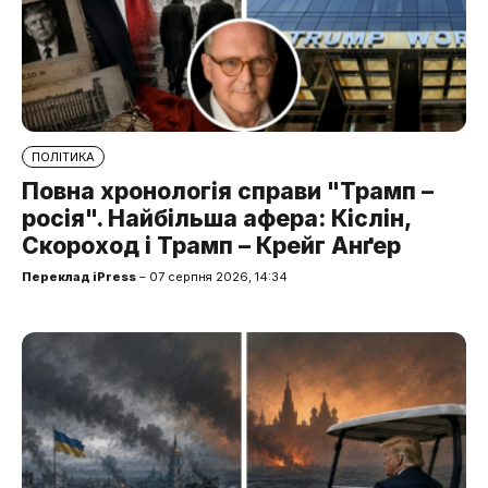
ПОЛІТИКА
Повна хронологія справи "Трамп –
росія". Найбільша афера: Кіслін,
Скороход і Трамп – Крейг Анґер
Переклад iPress
– 07 серпня 2026, 14:34