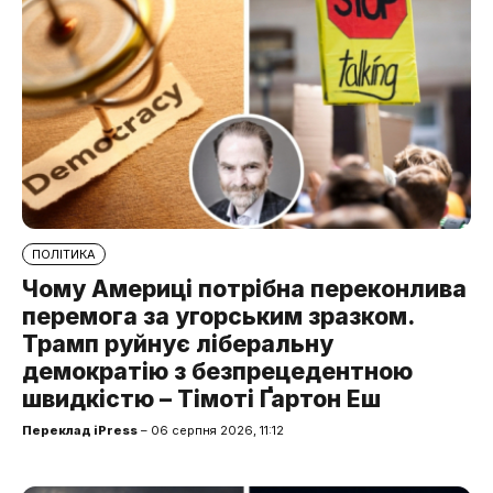
ПОЛІТИКА
Чому Америці потрібна переконлива
перемога за угорським зразком.
Трамп руйнує ліберальну
демократію з безпрецедентною
швидкістю – Тімоті Ґартон Еш
Переклад iPress
– 06 серпня 2026, 11:12