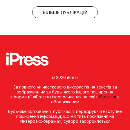
БІЛЬШЕ ПУБЛІКАЦІЙ
© 2026 iPress
За повного чи часткового використання текстів та
зображень чи за будь-якого іншого поширення
інформації «iPress» гіперпосилання на сайт
iPress.ua
є
обов'язковим
Будь-яке копiювання, публiкацiя, передрук чи наступне
поширення iнформацiї, що мiстить посилання на
«Iнтерфакс-Україна», суворо забороняється