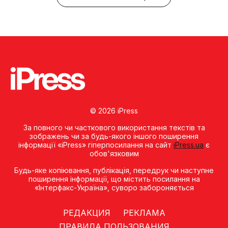
© 2026 iPress
За повного чи часткового використання текстів та
зображень чи за будь-якого іншого поширення
інформації «iPress» гіперпосилання на сайт
iPress.ua
є
обов'язковим
Будь-яке копiювання, публiкацiя, передрук чи наступне
поширення iнформацiї, що мiстить посилання на
«Iнтерфакс-Україна», суворо забороняється
РЕДАКЦИЯ
РЕКЛАМА
ПРАВИЛА ПОЛЬЗОВАНИЯ