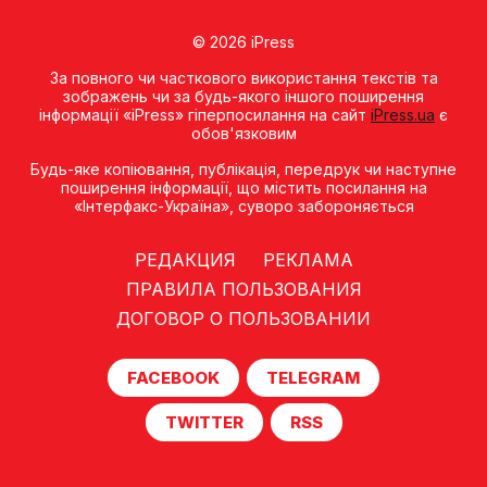
© 2026 iPress
За повного чи часткового використання текстів та
зображень чи за будь-якого іншого поширення
інформації «iPress» гіперпосилання на сайт
iPress.ua
є
обов'язковим
Будь-яке копiювання, публiкацiя, передрук чи наступне
поширення iнформацiї, що мiстить посилання на
«Iнтерфакс-Україна», суворо забороняється
РЕДАКЦИЯ
РЕКЛАМА
ПРАВИЛА ПОЛЬЗОВАНИЯ
ДОГОВОР О ПОЛЬЗОВАНИИ
FACEBOOK
TELEGRAM
TWITTER
RSS