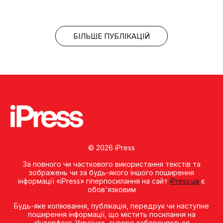
БІЛЬШЕ ПУБЛІКАЦІЙ
© 2026 iPress
За повного чи часткового використання текстів та
зображень чи за будь-якого іншого поширення
інформації «iPress» гіперпосилання на сайт
iPress.ua
є
обов'язковим
Будь-яке копiювання, публiкацiя, передрук чи наступне
поширення iнформацiї, що мiстить посилання на
«Iнтерфакс-Україна», суворо забороняється