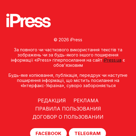
© 2026 iPress
За повного чи часткового використання текстів та
зображень чи за будь-якого іншого поширення
інформації «iPress» гіперпосилання на сайт
iPress.ua
є
обов'язковим
Будь-яке копiювання, публiкацiя, передрук чи наступне
поширення iнформацiї, що мiстить посилання на
«Iнтерфакс-Україна», суворо забороняється
РЕДАКЦИЯ
РЕКЛАМА
ПРАВИЛА ПОЛЬЗОВАНИЯ
ДОГОВОР О ПОЛЬЗОВАНИИ
FACEBOOK
TELEGRAM