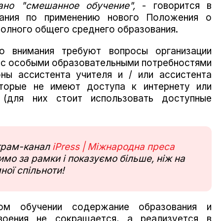
но "смешанное обучение",
- говорится в
вания по применению нового Положения о
олного общего среднего образования.
о внимания требуют вопросы организации
ц с особыми образовательными потребностями
ы ассистента учителя и / или ассистента
оторые не имеют доступа к интернету или
 (для них стоит использовать доступные
еграм-канал
iPress | Міжнародна преса
мо за рамки і показуємо більше, ніж на
ної спільноти!
ном обучении содержание образования и
воения не сокращается, а реализуется в