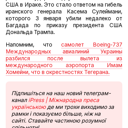
США в Ираке.
Это стало ответом на гибель
иранского генерала Касема Сулеймани,
которого 3 января убили недалеко от
Багдада по приказу президента США
Дональда Трампа.
Напомним, что
самолет Boeing-737
Международных авиалиний Украины
разбился после вылета из
международного аэропорта Имам
Хомейни, что в окрестностях Тегерана.
Підпишіться на наш новий телеграм-
канал
iPress | Міжнародна преса
українською
де ми трохи виходимо за
рамки і показуємо більше, ніж на
сайті. Ставайте частиною розумної
спільноти!