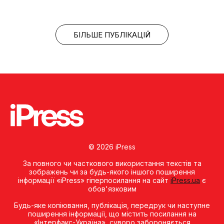
БІЛЬШЕ ПУБЛІКАЦІЙ
© 2026 iPress
За повного чи часткового використання текстів та
зображень чи за будь-якого іншого поширення
інформації «iPress» гіперпосилання на сайт
iPress.ua
є
обов'язковим
Будь-яке копiювання, публiкацiя, передрук чи наступне
поширення iнформацiї, що мiстить посилання на
«Iнтерфакс-Україна», суворо забороняється