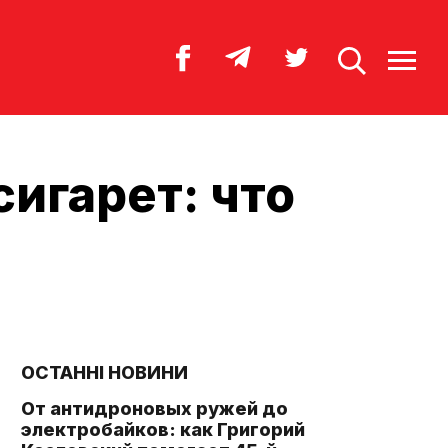
игарет: что
ОСТАННІ НОВИНИ
От антидроновых ружей до
электробайков: как Григорий