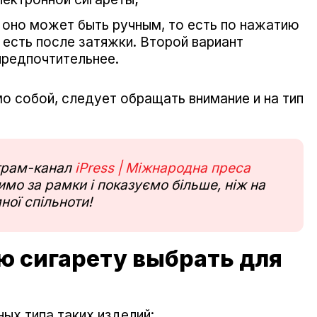
 оно может быть ручным, то есть по нажатию
 есть после затяжки. Второй вариант
предпочтительнее.
мо собой, следует обращать внимание и на тип
еграм-канал
iPress | Міжнародна преса
мо за рамки і показуємо більше, ніж на
ної спільноти!
ю сигарету выбрать для
ых типа таких изделий: