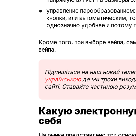
управление парообразованием:
кнопки, или автоматическим, то
однозначно удобнее и потому 
Кроме того, при выборе вейпа, са
вейпа.
Підпишіться на наш новий тел
українською
де ми трохи виходи
сайті. Ставайте частиною розум
Какую электронну
себя
На рынке представлено три основн