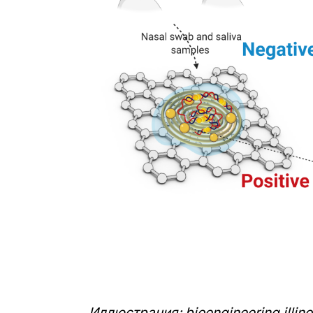
Иллюстрация: bioengineering.illino