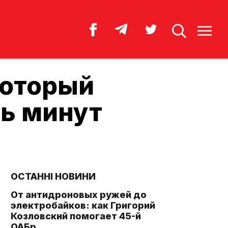
который
ть минут
ОСТАННІ НОВИНИ
От антидроновых ружей до
электробайков: как Григорий
Козловский помогает 45-й
ОАБр