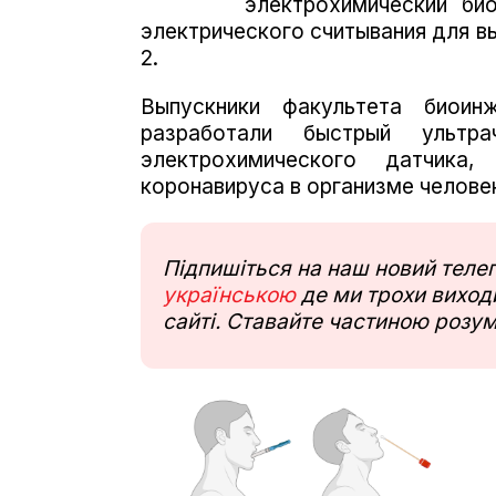
электрохимический би
электрического считывания для в
2.
Выпускники факультета биои
разработали быстрый ультра
электрохимического датчика
коронавируса в организме человек
Підпишіться на наш новий тел
українською
де ми трохи виходи
сайті. Ставайте частиною розум