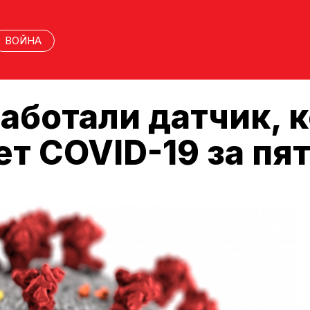
ВОЙНА
аботали датчик, 
т COVID-19 за пя