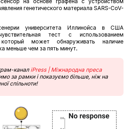
осенсор на основе графена с устройством
ыявления генетического материала SARS-CoV-
нженерии университета Иллинойса в США
чувствительная тест с использованием
, который может обнаруживать наличие
а меньше чем за пять минут.
еграм-канал
iPress | Міжнародна преса
мо за рамки і показуємо більше, ніж на
ної спільноти!