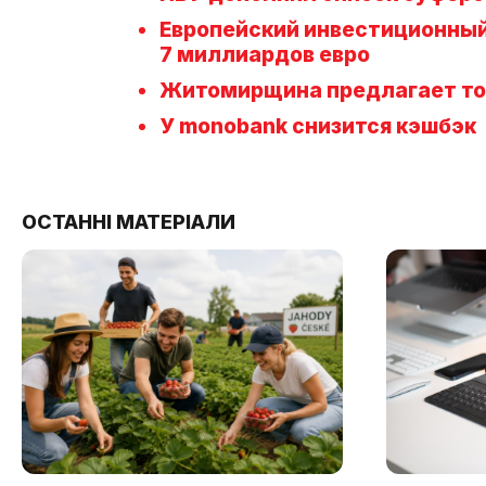
Европейский инвестиционный 
7 миллиардов евро
Житомирщина предлагает топ
У monobank снизится кэшбэк
ОСТАННІ МАТЕРІАЛИ