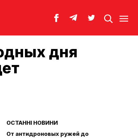
одных дня
дет
ОСТАННІ НОВИНИ
От антидроновых ружей до