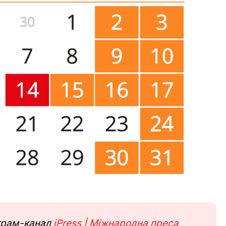
еграм-канал
iPress | Міжнародна преса