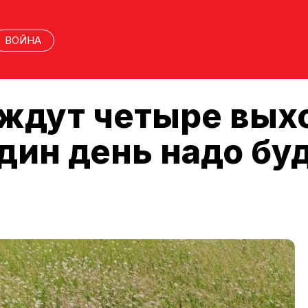
ВОЙНА
ждут четыре вых
один день надо бу