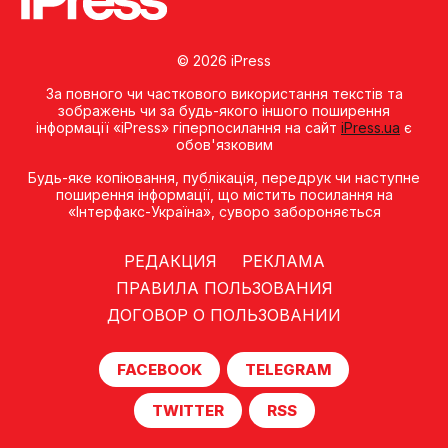
© 2026 iPress
За повного чи часткового використання текстів та
зображень чи за будь-якого іншого поширення
інформації «iPress» гіперпосилання на сайт
iPress.ua
є
обов'язковим
Будь-яке копiювання, публiкацiя, передрук чи наступне
поширення iнформацiї, що мiстить посилання на
«Iнтерфакс-Україна», суворо забороняється
РЕДАКЦИЯ
РЕКЛАМА
ПРАВИЛА ПОЛЬЗОВАНИЯ
ДОГОВОР О ПОЛЬЗОВАНИИ
FACEBOOK
TELEGRAM
TWITTER
RSS