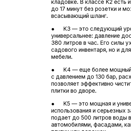
кладовке. В классе K2 есть 
до 17 минут без розетки и м
всасывающий шланг.
● K3 — это следующий уров
универсальнее: давление до
380 литров в час. Его силы 
садового инвентаря, но и дл
мебели.
● K4 — еще более мощный а
с давлением до 130 бар, рас
позволяет эффективно чистит
плитки во дворе.
● K5 — это мощная и униве
использования и серьезных з
подает до 500 литров воды в
автомобилями, фасадами, к