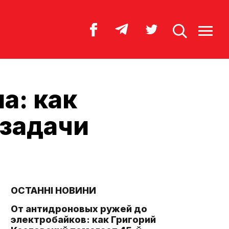
а: как
 задачи
ОСТАННІ НОВИНИ
От антидроновых ружей до
электробайков: как Григорий