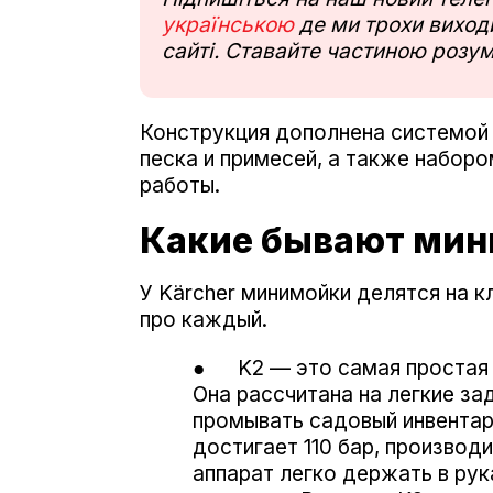
українською
де ми трохи виходи
сайті. Ставайте частиною розум
Конструкция дополнена системой 
песка и примесей, а также набор
работы.
Какие бывают ми
У Kärcher минимойки делятся на 
про каждый.
● K2 — это самая простая и
Она рассчитана на легкие з
промывать садовый инвентар
достигает 110 бар, производ
аппарат легко держать в рук