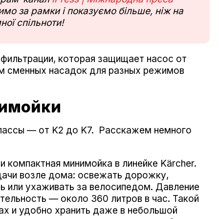
мо за рамки і показуємо більше, ніж на
ної спільноти!
фильтрации, которая защищает насос от
ом сменных насадок для разных режимов
нимойки
классы — от K2 до K7. Расскажем немного
 компактная минимойка в линейке Kärcher.
адачи возле дома: освежать дорожку,
ь или ухаживать за велосипедом. Давление
ительность — около 360 литров в час. Такой
ах и удобно хранить даже в небольшой