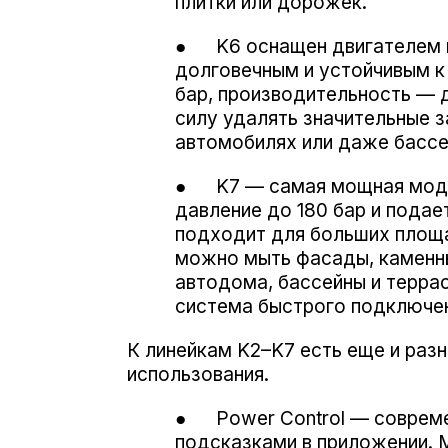
плитки или дорожек.
● K6 оснащен двигателем в
долговечным и устойчивым к
бар, производительность — д
силу удалять значительные 
автомобилях или даже бассе
● K7 — самая мощная модель
давление до 180 бар и подае
подходит для больших площа
можно мыть фасады, каменны
автодома, бассейны и террас
система быстрого подключен
К линейкам K2–K7 есть еще и раз
использования.
● Power Control — современ
подсказками в приложении. 