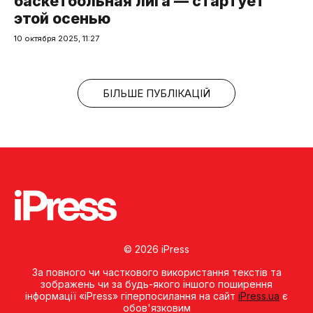
баскетбольная лига — стартует
этой осенью
10 октября 2025, 11:27
БІЛЬШЕ ПУБЛІКАЦІЙ
© 2026 iPress
За повного чи часткового використання текстів та
зображень чи за будь-якого іншого поширення
інформації «iPress» гіперпосилання на сайт
iPress.ua
є
обов'язковим