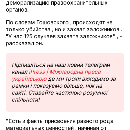
деморализацию правоохранительных
органов.
По словам Гошовского , происходят не
только убийства , но и захват заложников .
"У нас 125 случаев захвата заложников" , -
рассказал он.
Підпишіться на наш новий телеграм-
канал
iPress | Міжнародна преса
українською
де ми трохи виходимо за
рамки і показуємо більше, ніж на
сайті. Ставайте частиною розумної
спільноти!
"Есть и факты присвоения разного рода
материальных ценностей , начиная от