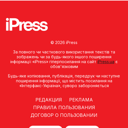
© 2026 iPress
За повного чи часткового використання текстів та
зображень чи за будь-якого іншого поширення
інформації «iPress» гіперпосилання на сайт
iPress.ua
є
обов'язковим
Будь-яке копiювання, публiкацiя, передрук чи наступне
поширення iнформацiї, що мiстить посилання на
«Iнтерфакс-Україна», суворо забороняється
РЕДАКЦИЯ
РЕКЛАМА
ПРАВИЛА ПОЛЬЗОВАНИЯ
ДОГОВОР О ПОЛЬЗОВАНИИ