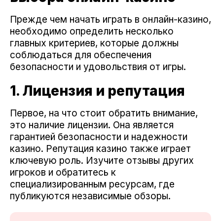
Прежде чем начать играть в онлайн-казино,
необходимо определить несколько
главных критериев, которые должны
соблюдаться для обеспечения
безопасности и удовольствия от игры.
1. Лицензия и репутация
Первое, на что стоит обратить внимание,
это наличие лицензии. Она является
гарантией безопасности и надежности
казино. Репутация казино также играет
ключевую роль. Изучите отзывы других
игроков и обратитесь к
специализированным ресурсам, где
публикуются независимые обзоры.