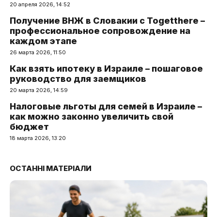
20 апреля 2026, 14:52
Получение ВНЖ в Словакии с Togetthere –
профессиональное сопровождение на
каждом этапе
26 марта 2026, 11:50
Как взять ипотеку в Израиле – пошаговое
руководство для заемщиков
20 марта 2026, 14:59
Налоговые льготы для семей в Израиле –
как можно законно увеличить свой
бюджет
18 марта 2026, 13:20
ОСТАННІ МАТЕРІАЛИ