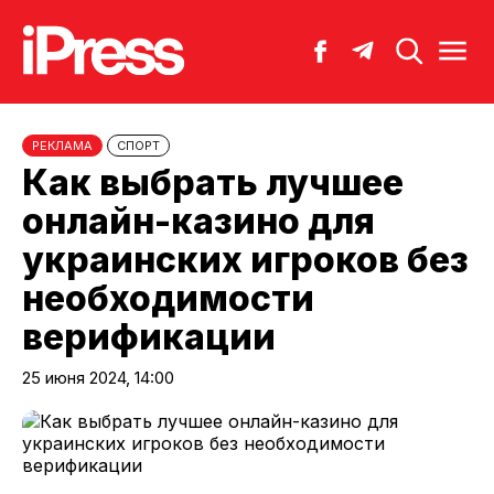
РЕКЛАМА
СПОРТ
Как выбрать лучшее
онлайн-казино для
украинских игроков без
необходимости
верификации
25 июня 2024, 14:00