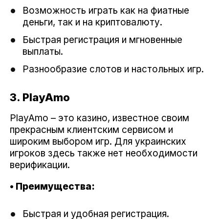
Возможность играть как на фиатные
деньги, так и на криптовалюту.
Быстрая регистрация и мгновенные
выплаты.
Разнообразие слотов и настольных игр.
3. PlayAmo
PlayAmo – это казино, известное своим
прекрасным клиентским сервисом и
широким выбором игр. Для украинских
игроков здесь также нет необходимости
верификации.
• Преимущества:
Быстрая и удобная регистрация.