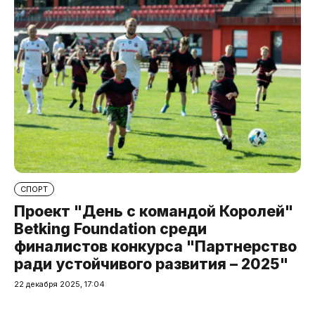
СПОРТ
Проект "День с командой Королей"
Betking Foundation среди
финалистов конкурса "Партнерство
ради устойчивого развития – 2025"
22 декабря 2025, 17:04