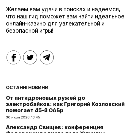
Желаем вам удачи в поисках и надеемся,
что наш гид поможет вам найти идеальное
онлайн-казино для увлекательной и
безопасной игры!
ОСТАННІ НОВИНИ
От антидроновых ружей до
электробайков: как Григорий Козловский
помогает 45-й ОАБр
30 июля 2026, 13:45
Александр Свищев: конференция