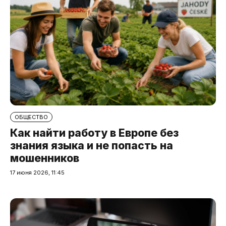
ОБЩЕСТВО
Как найти работу в Европе без
знания языка и не попасть на
мошенников
17 июня 2026, 11:45