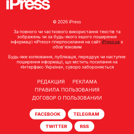
© 2026 iPress
За повного чи часткового використання текстів та
зображень чи за будь-якого іншого поширення
інформації «iPress» гіперпосилання на сайт
iPress.ua
є
обов'язковим
Будь-яке копiювання, публiкацiя, передрук чи наступне
поширення iнформацiї, що мiстить посилання на
«Iнтерфакс-Україна», суворо забороняється
РЕДАКЦИЯ
РЕКЛАМА
ПРАВИЛА ПОЛЬЗОВАНИЯ
ДОГОВОР О ПОЛЬЗОВАНИИ
FACEBOOK
TELEGRAM
TWITTER
RSS