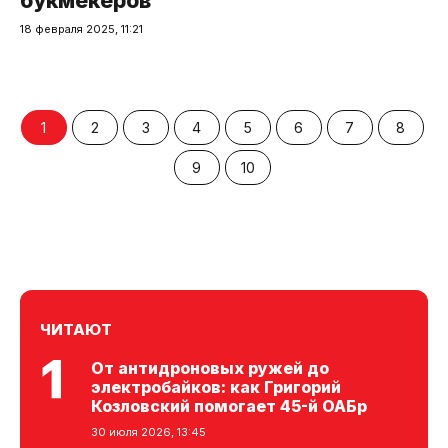
букмекеров
18 февраля 2025, 11:21
1
2
3
4
5
6
7
8
9
10
ЧИТАЮТ
От антидроновых ружей до
электробайков: как Григорий
Козловский помогает 45-й ОАБр
30 июля 2026, 13:45