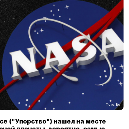
Фото: Itc
e ("Упорство") нашел на месте
сной планеты, вероятно, самые