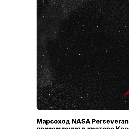
Марсоход NASA Perseveranc
приземления в кратере Кра