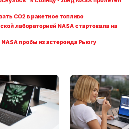
снулось" к Солнцу - зонд NASA пролетел
вать CO2 в ракетное топливо
еской лабораторией NASA стартовала на
 NASA пробы из астероида Рьюгу