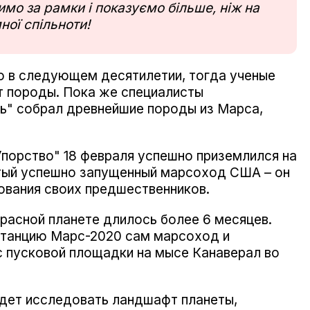
мо за рамки і показуємо більше, ніж на
ної спільноти!
ю в следующем десятилетии, тогда ученые
т породы. Пока же специалисты
ь" собрал древнейшие породы из Марса,
порство" 18 февраля успешно приземлился на
ятый успешно запущенный марсоход США – он
ования своих предшественников.
расной планете длилось более 6 месяцев.
анцию ​​Марс-2020 сам марсоход и
с пусковой площадки на мысе Канаверал во
удет исследовать ландшафт планеты,