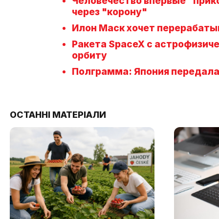
Человечество впервые "прико
через "корону"
Илон Маск хочет перерабаты
Ракета SpaceX с астрофизич
орбиту
Полграмма: Япония передала
ОСТАННІ МАТЕРІАЛИ