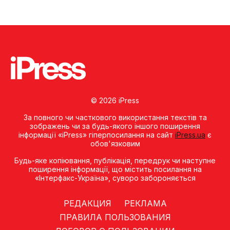
© 2026 iPress
За повного чи часткового використання текстів та
зображень чи за будь-якого іншого поширення
інформації «iPress» гіперпосилання на сайт
iPress.ua
є
обов'язковим
Будь-яке копiювання, публiкацiя, передрук чи наступне
поширення iнформацiї, що мiстить посилання на
«Iнтерфакс-Україна», суворо забороняється
РЕДАКЦИЯ
РЕКЛАМА
ПРАВИЛА ПОЛЬЗОВАНИЯ