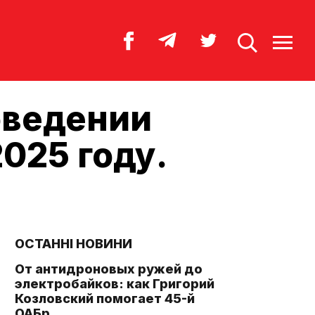
оведении
025 году.
ОСТАННІ НОВИНИ
От антидроновых ружей до
электробайков: как Григорий
Козловский помогает 45-й
ОАБр