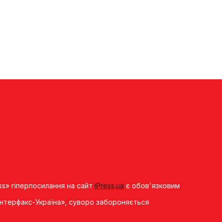
ss» гіперпосилання на сайт
iPress.ua
є обов'язковим
«Iнтерфакс-Україна», суворо забороняється