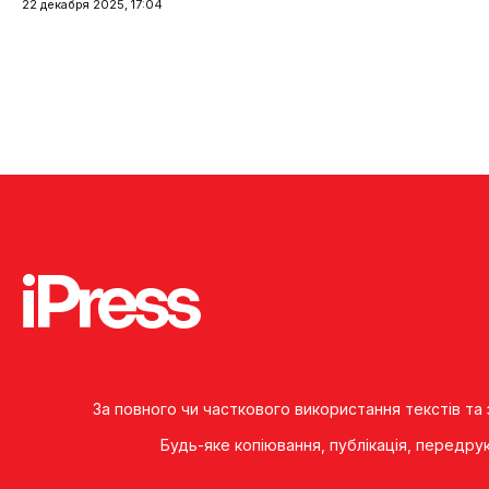
22 декабря 2025, 17:04
За повного чи часткового використання текстів та
Будь-яке копiювання, публiкацiя, передру