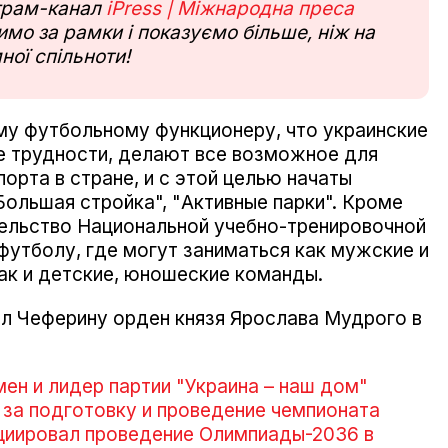
еграм-канал
iPress | Міжнародна преса
мо за рамки і показуємо більше, ніж на
ної спільноти!
му футбольному функционеру, что украинские
е трудности, делают все возможное для
порта в стране, и с этой целью начаты
Большая стройка", "Активные парки". Кроме
ительство Национальной учебно-тренировочной
футболу, где могут заниматься как мужские и
ак и детские, юношеские команды.
ил Чеферину орден князя Ярослава Мудрого в
мен и лидер партии "Украина – наш дом"
 за подготовку и проведение чемпионата
ициировал проведение Олимпиады-2036 в