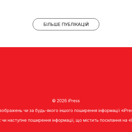
БІЛЬШЕ ПУБЛІКАЦІЙ
© 2026 iPress
 зображень чи за будь-якого іншого поширення інформації «iPre
к чи наступне поширення iнформацiї, що мiстить посилання на 