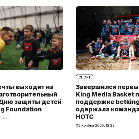
СПОРТ
ечты выходят на
Завершился первы
лаготворительный
King Media Basket 
 Дню защиты детей
поддержке betking
ng Foundation
одержала команда 
HOTC
 17:23
03 ноября 2025, 12:22