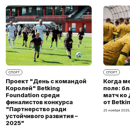
СПОРТ
СПОРТ
Проект "День с командой
Когда м
Королей" Betking
поле: б
Foundation среди
матч ко
финалистов конкурса
от Betki
"Партнерство ради
25 ноября 2025,
устойчивого развития –
2025"