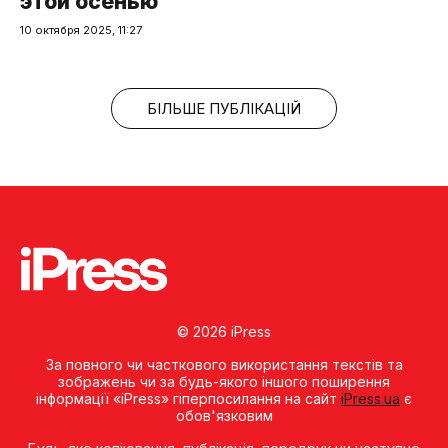
этой осенью
10 октября 2025, 11:27
БІЛЬШЕ ПУБЛІКАЦІЙ
© 2026 iPress
За повного чи часткового використання текстів та
зображень чи за будь-якого іншого поширення
інформації «iPress» гіперпосилання на сайт
iPress.ua
є
обов'язковим