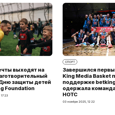
СПОРТ
ечты выходят на
Завершился первы
лаготворительный
King Media Basket 
 Дню защиты детей
поддержке betking
ng Foundation
одержала команда 
HOTC
 17:23
03 ноября 2025, 12:22