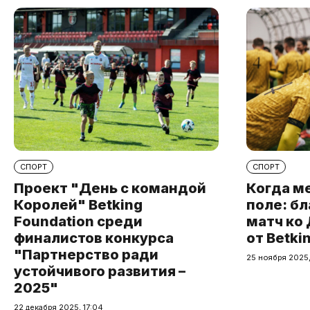
СПОРТ
СПОРТ
Проект "День с командой
Когда м
Королей" Betking
поле: б
Foundation среди
матч ко
финалистов конкурса
от Betki
"Партнерство ради
25 ноября 2025,
устойчивого развития –
2025"
22 декабря 2025, 17:04