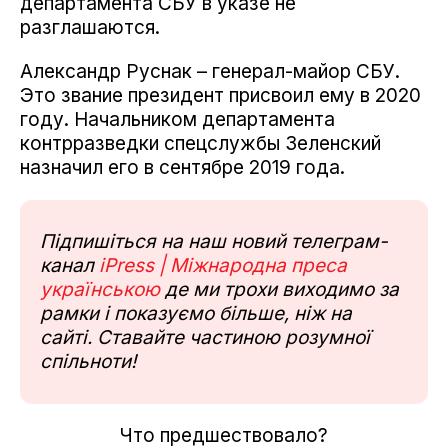
департамента СБУ в указе не
разглашаются.
Александр Руснак – генерал-майор СБУ.
Это звание президент присвоил ему в 2020
году. Начальником департамента
контрразведки спецслужбы Зеленский
назначил его в сентябре 2019 года.
Підпишіться на наш новий телеграм-
канал
iPress | Міжнародна преса
українською
де ми трохи виходимо за
рамки і показуємо більше, ніж на
сайті. Ставайте частиною розумної
спільноти!
Что предшествовало?