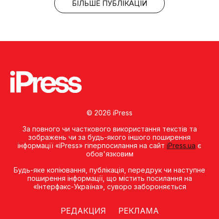
БІЛЬШЕ ПУБЛІКАЦІЙ
© 2026 iPress
За повного чи часткового використання текстів та
зображень чи за будь-якого іншого поширення
інформації «iPress» гіперпосилання на сайт
iPress.ua
є
обов'язковим
Будь-яке копiювання, публiкацiя, передрук чи наступне
поширення iнформацiї, що мiстить посилання на
«Iнтерфакс-Україна», суворо забороняється
РЕДАКЦИЯ
РЕКЛАМА