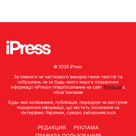
© 2026 iPress
За повного чи часткового використання текстів та
зображень чи за будь-якого іншого поширення
інформації «iPress» гіперпосилання на сайт
iPress.ua
є
обов'язковим
Будь-яке копiювання, публiкацiя, передрук чи наступне
поширення iнформацiї, що мiстить посилання на
«Iнтерфакс-Україна», суворо забороняється
РЕДАКЦИЯ
РЕКЛАМА
ПРАВИЛА ПОЛЬЗОВАНИЯ