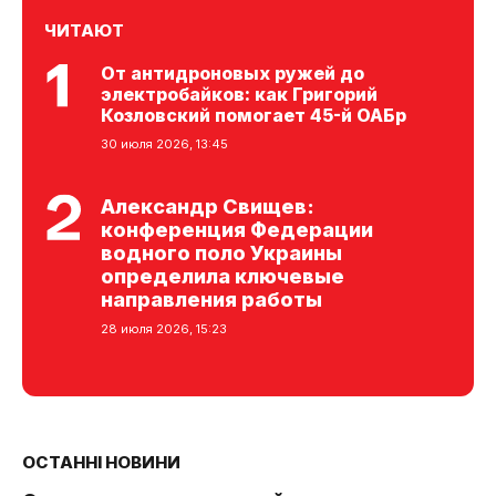
ЧИТАЮТ
От антидроновых ружей до
электробайков: как Григорий
Козловский помогает 45-й ОАБр
30 июля 2026, 13:45
Александр Свищев:
конференция Федерации
водного поло Украины
определила ключевые
направления работы
28 июля 2026, 15:23
ОСТАННІ НОВИНИ