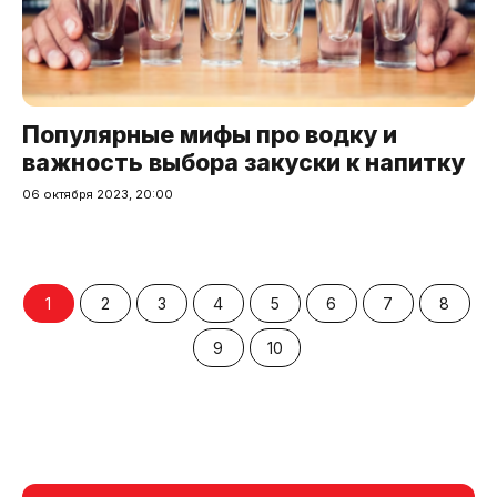
Популярные мифы про водку и
важность выбора закуски к напитку
06 октября 2023, 20:00
1
2
3
4
5
6
7
8
9
10