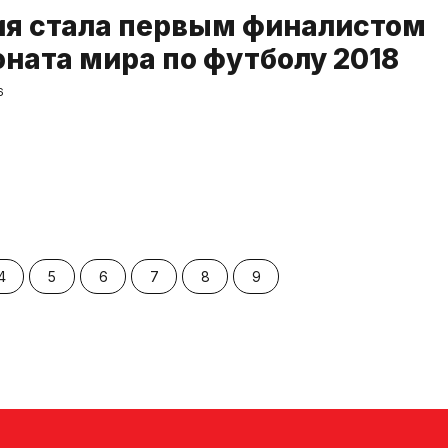
я стала первым финалистом
ната мира по футболу 2018
6
4
5
6
7
8
9