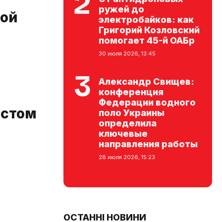
ружей до
дой
электробайков: как
Григорий Козловский
помогает 45-й ОАБр
30 июля 2026, 13:45
Александр Свищев:
конференция
Федерации водного
истом
поло Украины
определила
ключевые
направления работы
28 июля 2026, 15:23
ОСТАННІ НОВИНИ