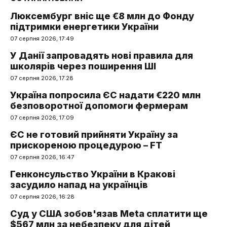
Люксембург вніс ще €8 млн до Фонду
підтримки енергетики України
07 серпня 2026, 17:49
У Данії запровадять нові правила для
школярів через поширення ШІ
07 серпня 2026, 17:28
Україна попросила ЄС надати €220 млн
безповоротної допомоги фермерам
07 серпня 2026, 17:09
ЄС не готовий прийняти Україну за
прискореною процедурою – FT
07 серпня 2026, 16:47
Генконсульство України в Кракові
засудило напад на українців
07 серпня 2026, 16:28
Суд у США зобов'язав Meta сплатити ще
$567 млн за небезпеку для дітей