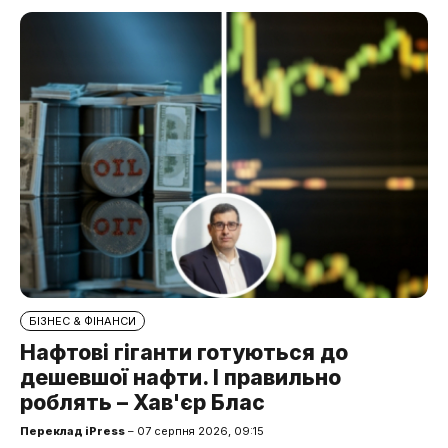
БІЗНЕС & ФІНАНСИ
Нафтові гіганти готуються до
дешевшої нафти. І правильно
роблять – Хав'єр Блас
Переклад iPress
– 07 серпня 2026, 09:15