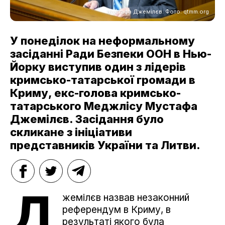
Мустафа Джемілєв. Фото: qtmm.org
У понеділок на неформальному
засіданні Ради Безпеки ООН в Нью-
Йорку виступив один з лідерів
кримсько-татарської громади в
Криму, екс-голова кримсько-
татарського Меджлісу Мустафа
Джемілєв. Засідання було
скликане з ініціативи
представників України та Литви.
Д
жемілєв назвав незаконний
референдум в Криму, в
результаті якого була