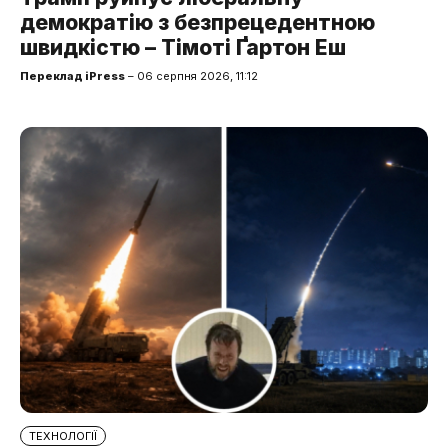
демократію з безпрецедентною
швидкістю – Тімоті Ґартон Еш
Переклад iPress
– 06 серпня 2026, 11:12
ТЕХНОЛОГІЇ