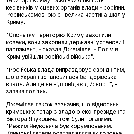
території Криму, оскільки більшість
керівників місцевих органів влади - росіяни.
Російськомовною є і велика частина шкіл у
Криму.
"Спочатку територію Криму захопили
козаки, вони захопили державні установи і
парламент, - сказав Джемілєв. - Потім в
Крим увійшли російські війська".
"Російська влада виправдовує свої дії тим,
що в Україні встановилася бандерівська
влада. Але це не відповідає дійсності", -
заявив політик.
Джемілєв також зазначив, що відносини
кримських татар з владою екс-президента
Віктора Януковича теж були поганими.
"Режим Януковича був корумпованим.
Кримські татари розглядалися як головна