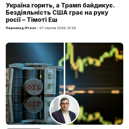
Україна горить, а Трамп байдикує.
Бездіяльність США грає на руку
росії – Тімоті Еш
Переклад iPress
– 07 серпня 2026, 10:56