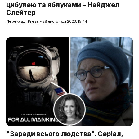
цибулею та яблуками – Найджел
Слейтер
Переклад iPress
– 28 листопада 2023, 15:44
"Заради всього людства". Серіал,