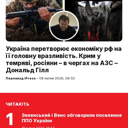
Україна перетворює економіку рф на
її головну вразливість. Крим у
темряві, росіяни – в чергах на АЗС –
Дональд Гілл
Переклад iPress
– 08 липня 2026, 08:02
ЧИТАЮТЬ
Зеленський і Венс обговорили посилення
ППО України