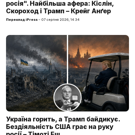
росія". Найбільша афера: Кіслін,
Скороход і Трамп – Крейг Анґер
Переклад iPress
– 07 серпня 2026, 14:34
Україна горить, а Трамп байдикує.
Бездіяльність США грає на руку
росії – Тімоті Еш