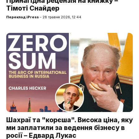
Принагідна рецензія на книжку –
Тімоті Снайдер
Переклад iPress
– 28 травня 2026, 12:44
Шахраї та "корєша". Висока ціна, яку
ми заплатили за ведення бізнесу в
росії – Едвард Лукас