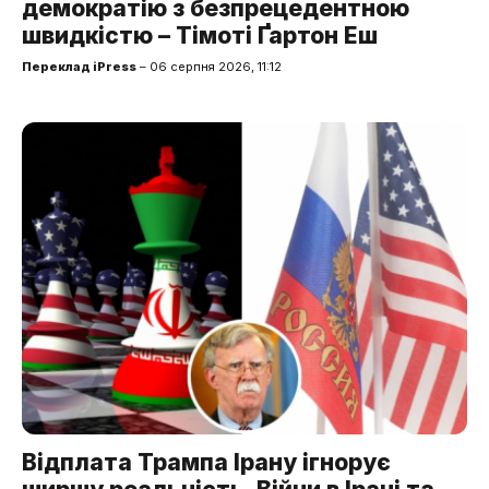
демократію з безпрецедентною
швидкістю – Тімоті Ґартон Еш
Переклад iPress
– 06 серпня 2026, 11:12
Відплата Трампа Ірану ігнорує