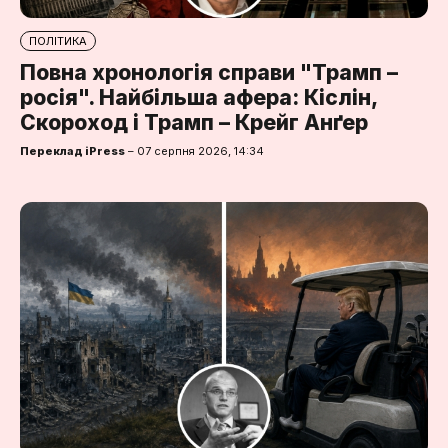
ПОЛІТИКА
Повна хронологія справи "Трамп –
росія". Найбільша афера: Кіслін,
Скороход і Трамп – Крейг Анґер
Переклад iPress
– 07 серпня 2026, 14:34