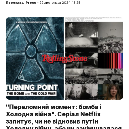
Переклад iPress
– 22 листопада 2024, 15:25
"Переломний момент: бомба і
Холодна війна". Серіал Netflix
запитує, чи не відновив путін
Холодну війну, або чи закінчувалася