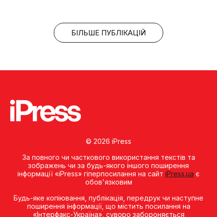
БІЛЬШЕ ПУБЛІКАЦІЙ
© 2026 iPress
За повного чи часткового використання текстів та
зображень чи за будь-якого іншого поширення
інформації «iPress» гіперпосилання на сайт
iPress.ua
є
обов'язковим
Будь-яке копiювання, публiкацiя, передрук чи наступне
поширення iнформацiї, що мiстить посилання на
«Iнтерфакс-Україна», суворо забороняється