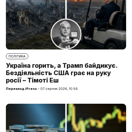
ПОЛІТИКА
Україна горить, а Трамп байдикує.
Бездіяльність США грає на руку
росії – Тімоті Еш
Переклад iPress
– 07 серпня 2026, 10:56