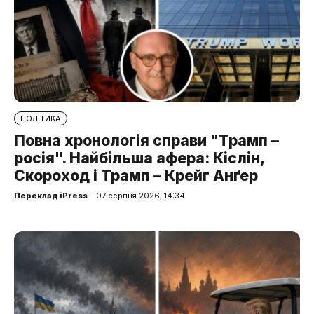
ПОЛІТИКА
Повна хронологія справи "Трамп –
росія". Найбільша афера: Кіслін,
Скороход і Трамп – Крейг Анґер
Переклад iPress
– 07 серпня 2026, 14:34