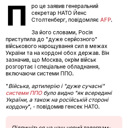
П
ро це заявив генеральний
секретар НАТО Йенс
Столтенберг, повідомляє
AFP
.
За його словами, Росія
приступила до "дуже серйозного"
військового нарощування сил в межах
України та на кордоні обох держав. Він
зазначив, що Москва, окрім військ
розгортає і спеціальне обладнання,
включаючи системи ППО.
"
Війська, артилерію і "дуже сучасні"
системи ППО
було видно "як всередині
України, а також на російській стороні
кордону
", - повідомив генсек НАТО.
Підпишіться на наш новий телеграм-