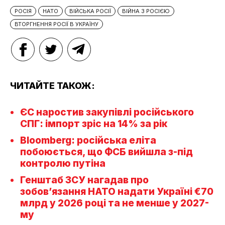
РОСІЯ
НАТО
ВІЙСЬКА РОСІЇ
ВІЙНА З РОСІЄЮ
ВТОРГНЕННЯ РОСІЇ В УКРАЇНУ
ЧИТАЙТЕ ТАКОЖ:
ЄС наростив закупівлі російського
СПГ: імпорт зріс на 14% за рік
Bloomberg: російська еліта
побоюється, що ФСБ вийшла з-під
контролю путіна
Генштаб ЗСУ нагадав про
зобов’язання НАТО надати Україні €70
млрд у 2026 році та не менше у 2027-
му