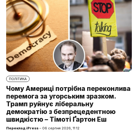
ПОЛІТИКА
Чому Америці потрібна переконлива
перемога за угорським зразком.
Трамп руйнує ліберальну
демократію з безпрецедентною
швидкістю – Тімоті Ґартон Еш
Переклад iPress
– 06 серпня 2026, 11:12