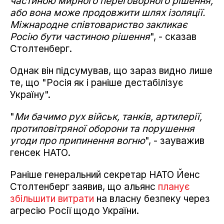
частиною мирного переговорного рішення,
або вона може продовжити шлях ізоляції.
Міжнародне співтовариство закликає
Росію бути частиною рішення
", - сказав
Столтенберг.
Однак він підсумував, що зараз видно лише
те, що "Росія як і раніше дестабілізує
Україну".
"
Ми бачимо рух військ, танків, артилерії,
протиповітряної оборони та порушення
угоди про припинення вогню
", - зауважив
генсек НАТО.
Раніше генеральний секретар НАТО Йенс
Столтенберг заявив, що альянс
планує
збільшити витрати
на власну безпеку через
агресію Росії щодо України.