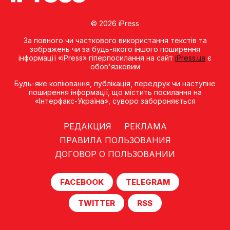
© 2026 iPress
За повного чи часткового використання текстів та
зображень чи за будь-якого іншого поширення
інформації «iPress» гіперпосилання на сайт
iPress.ua
є
обов'язковим
Будь-яке копiювання, публiкацiя, передрук чи наступне
поширення iнформацiї, що мiстить посилання на
«Iнтерфакс-Україна», суворо забороняється
РЕДАКЦИЯ
РЕКЛАМА
ПРАВИЛА ПОЛЬЗОВАНИЯ
ДОГОВОР О ПОЛЬЗОВАНИИ
FACEBOOK
TELEGRAM
TWITTER
RSS