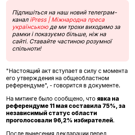
Підпишіться на наш новий телеграм-
канал
iPress | Міжнародна преса
українською
де ми трохи виходимо за
рамки і показуємо більше, ніж на
сайті. Ставайте частиною розумної
спільноти!
"Настоящий акт вступает в силу с момента
его утверждения на общеобластном
референдуме", - говорится в документе.
На митинге было сообщено, что
явка на
референдуме 11 мая составила 75%, за
независимый статус области
проголосовали 96,2% избирателей
.
После вынесения декларации перед