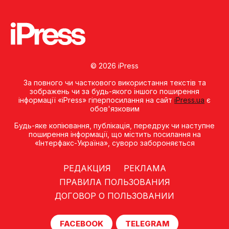
© 2026 iPress
За повного чи часткового використання текстів та
зображень чи за будь-якого іншого поширення
інформації «iPress» гіперпосилання на сайт
iPress.ua
є
обов'язковим
Будь-яке копiювання, публiкацiя, передрук чи наступне
поширення iнформацiї, що мiстить посилання на
«Iнтерфакс-Україна», суворо забороняється
РЕДАКЦИЯ
РЕКЛАМА
ПРАВИЛА ПОЛЬЗОВАНИЯ
ДОГОВОР О ПОЛЬЗОВАНИИ
FACEBOOK
TELEGRAM