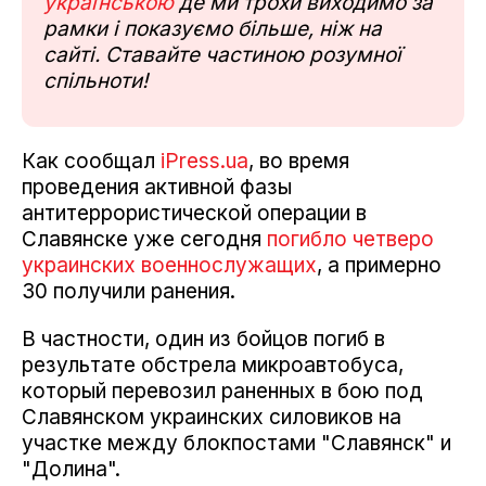
українською
де ми трохи виходимо за
рамки і показуємо більше, ніж на
сайті. Ставайте частиною розумної
спільноти!
Как сообщал
iPress.ua
, во время
проведения активной фазы
антитеррористической операции в
Славянске уже сегодня
погибло четверо
украинских военнослужащих
, а примерно
30 получили ранения.
В частности, один из бойцов погиб в
результате обстрела микроавтобуса,
который перевозил раненных в бою под
Славянском украинских силовиков на
участке между блокпостами "Славянск" и
"Долина".