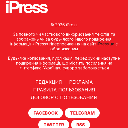
© 2026 iPress
За повного чи часткового використання текстів та
зображень чи за будь-якого іншого поширення
інформації «iPress» гіперпосилання на сайт
iPress.ua
є
обов'язковим
Будь-яке копiювання, публiкацiя, передрук чи наступне
поширення iнформацiї, що мiстить посилання на
«Iнтерфакс-Україна», суворо забороняється
РЕДАКЦИЯ
РЕКЛАМА
ПРАВИЛА ПОЛЬЗОВАНИЯ
ДОГОВОР О ПОЛЬЗОВАНИИ
FACEBOOK
TELEGRAM
TWITTER
RSS