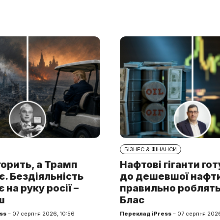
БІЗНЕС & ФІНАНСИ
горить, а Трамп
Нафтові гіганти го
. Бездіяльність
до дешевшої нафти.
 на руку росії –
правильно роблять
ш
Блас
ss
– 07 серпня 2026, 10:56
Переклад iPress
– 07 серпня 2026