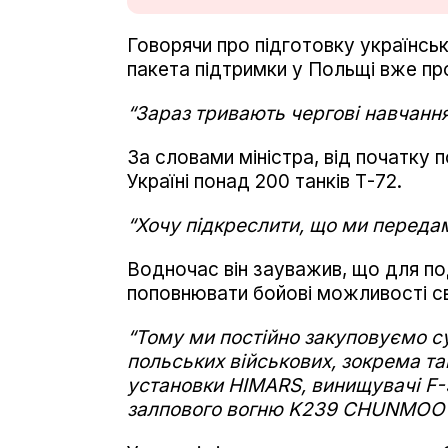
Говорячи про підготовку українськ
пакета підтримки у Польщі вже пр
“Зараз тривають чергові навчання
За словами міністра, від початку
Україні понад 200 танків Т-72.
“Хочу підкреслити, що ми передам
Водночас він зауважив, що для п
поповнювати бойові можливості св
“Тому ми постійно закуповуємо су
польських військових, зокрема тан
установки HIMARS, винищувачі F-3
залпового вогню K239 CHUNMOO