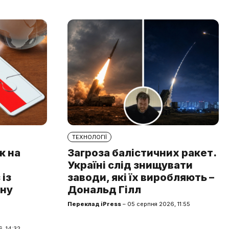
ТЕХНОЛОГІЇ
к на
Загроза балістичних ракет.
Україні слід знищувати
із
заводи, які їх виробляють –
чну
Дональд Гілл
Переклад iPress
– 05 серпня 2026, 11:55
, 14:32