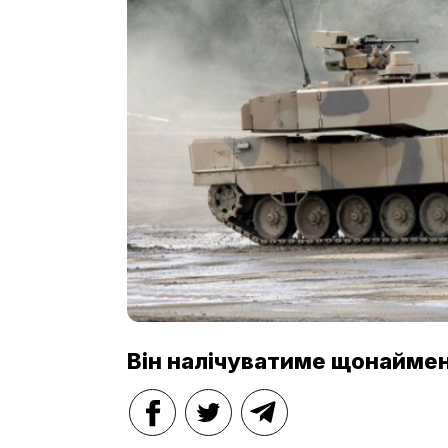
Він налічуватиме щонайме