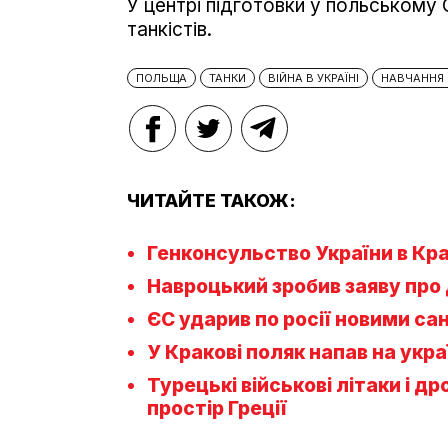
У центрі підготовки у польському
танкістів.
ПОЛЬЩА
ТАНКИ
ВІЙНА В УКРАЇНІ
НАВЧАННЯ 
ЧИТАЙТЕ ТАКОЖ:
Генконсульство України в Кра
Навроцький зробив заяву про 
ЄС ударив по росії новими са
У Кракові поляк напав на укра
Турецькі військові літаки і д
простір Греції