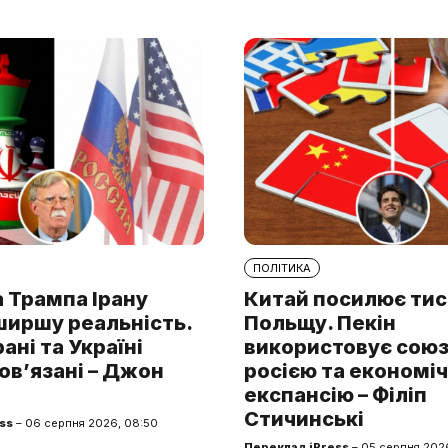
ПОЛІТИКА
 Трампа Ірану
Китай посилює тис
ширшу реальність.
Польщу. Пекін
рані та Україні
використовує союз 
ов’язані – Джон
росією та економі
експансію – Філіп
Стичинські
ss
– 06 серпня 2026, 08:50
Переклад iPress
– 05 серпня 2026