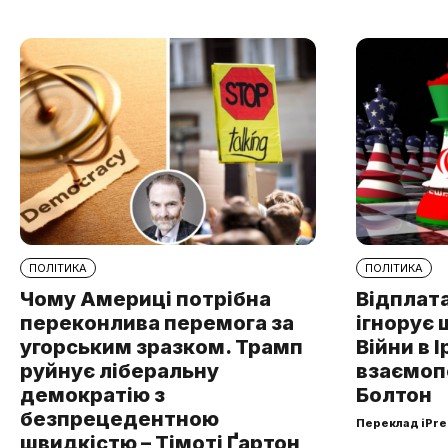
ПОЛІТИКА
ПОЛІТИКА
Чому Америці потрібна
Відплата
переконлива перемога за
ігнорує 
угорським зразком. Трамп
Війни в І
руйнує ліберальну
взаємоп
демократію з
Болтон
безпрецедентною
Переклад iPre
швидкістю – Тімоті Ґартон