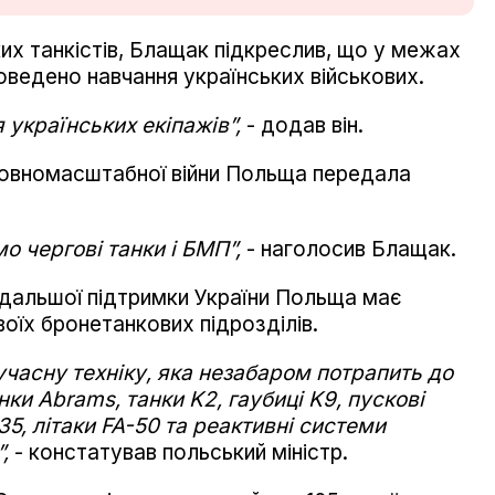
их танкістів, Блащак підкреслив, що у межах
оведено навчання українських військових.
 українських екіпажів”,
- додав він.
 повномасштабної війни Польща передала
о чергові танки і БМП”,
- наголосив Блащак.
одальшої підтримки України Польща має
оїх бронетанкових підрозділів.
часну техніку, яка незабаром потрапить до
ки Abrams, танки K2, гаубиці K9, пускові
5, літаки FA-50 та реактивні системи
”,
- констатував польський міністр.