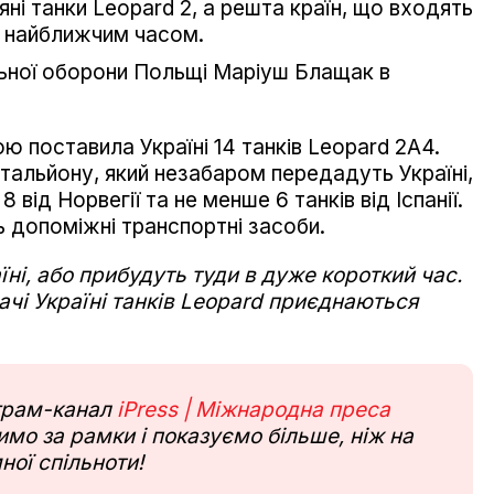
ні танки Leopard 2, а решта країн, що входять
це найближчим часом.
льної оборони Польщі Маріуш Блащак в
ою поставила Україні
14 танків Leopard 2A4.
альйону, який незабаром передадуть Україні,
 від Норвегії та не менше 6 танків від Іспанії.
ь допоміжні транспортні засоби.
аїні, або прибудуть туди в дуже короткий час.
чі Україні танків Leopard приєднаються
еграм-канал
iPress | Міжнародна преса
мо за рамки і показуємо більше, ніж на
ної спільноти!