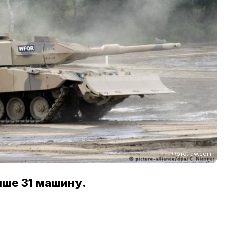
Фото: dw.com
нше 31 машину.