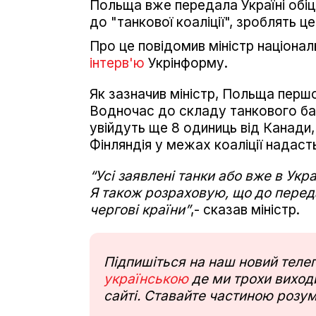
Польща вже передала Україні обіця
до "танкової коаліції", зроблять 
Про це повідомив міністр націона
інтерв'ю
Укрінформу.
Як зазначив міністр, Польща перш
Водночас до складу танкового бат
увійдуть ще 8 одиниць від Канади, 8
Фінляндія у межах коаліції надаст
“Усі заявлені танки або вже в Укр
Я також розраховую, що до переда
чергові країни”
,- сказав міністр.
Підпишіться на наш новий тел
українською
де ми трохи виходи
сайті. Ставайте частиною розум