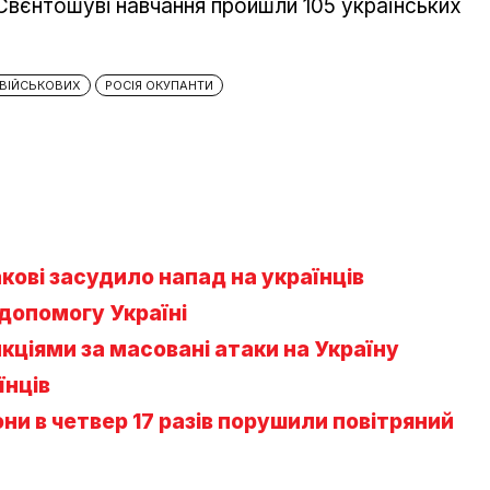
 Свєнтошуві навчання пройшли 105 українських
ВІЙСЬКОВИХ
РОСІЯ ОКУПАНТИ
кові засудило напад на українців
допомогу Україні
нкціями за масовані атаки на Україну
їнців
рони в четвер 17 разів порушили повітряний