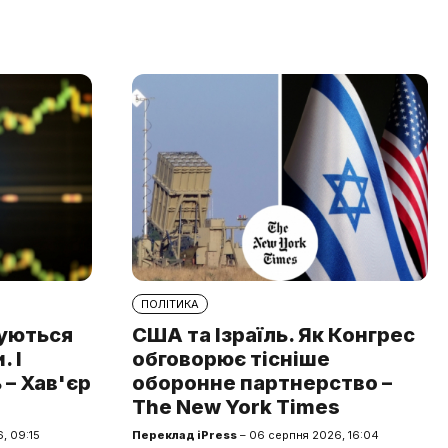
ПОЛІТИКА
туються
США та Ізраїль. Як Конгрес
 І
обговорює тісніше
 – Хав'єр
оборонне партнерство –
The New York Times
, 09:15
Переклад iPress
– 06 серпня 2026, 16:04