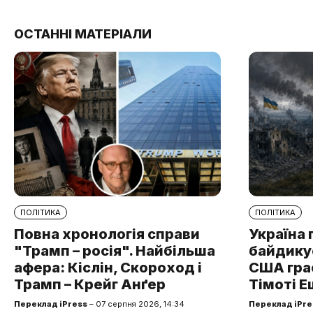
ОСТАННІ МАТЕРІАЛИ
ПОЛІТИКА
ПОЛІТИКА
Повна хронологія справи
Україна 
"Трамп – росія". Найбільша
байдикує
афера: Кіслін, Скороход і
США грає
Трамп – Крейг Анґер
Тімоті Е
Переклад iPress
– 07 серпня 2026, 14:34
Переклад iPre