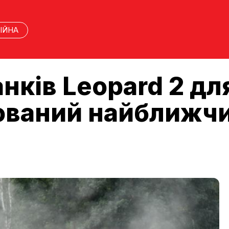
ІЙНА
нків Leopard 2 дл
ований найближчи