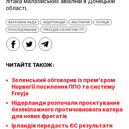
літака малазійських авіаліній в Донецькій
області.
ВЕРХОВНА РАДА
НІДЕРЛАНДИ
АВСТРАЛІЯ
ПОЛІЦІЯ
РОЗСЛІДУВАННЯ
ТРАГЕДІЯ З БОЇНГОМ-777
ЧИТАЙТЕ ТАКОЖ:
Зеленський обговорив із прем'єром
Норвегії посилення ППО та систему
Freyja
Нідерланди розпочали проєктування
безекіпажного протичовнового катера
для нових фрегатів
Ірландія передасть ЄС результати