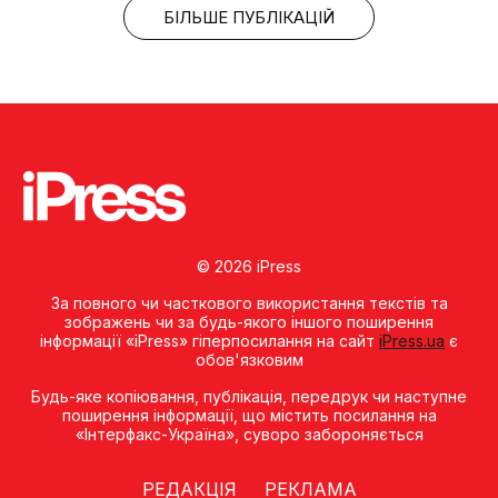
БІЛЬШЕ ПУБЛІКАЦІЙ
© 2026 iPress
За повного чи часткового використання текстів та
зображень чи за будь-якого іншого поширення
інформації «iPress» гіперпосилання на сайт
iPress.ua
є
обов'язковим
Будь-яке копiювання, публiкацiя, передрук чи наступне
поширення iнформацiї, що мiстить посилання на
«Iнтерфакс-Україна», суворо забороняється
РЕДАКЦІЯ
РЕКЛАМА