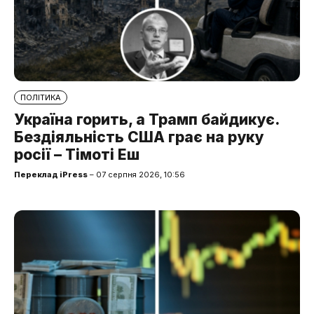
ПОЛІТИКА
Україна горить, а Трамп байдикує.
Бездіяльність США грає на руку
росії – Тімоті Еш
Переклад iPress
– 07 серпня 2026, 10:56