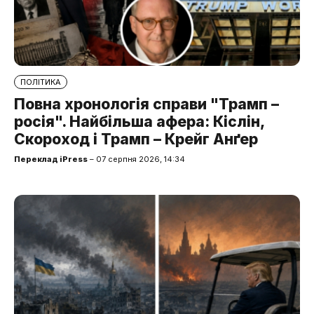
ПОЛІТИКА
Повна хронологія справи "Трамп –
росія". Найбільша афера: Кіслін,
Скороход і Трамп – Крейг Анґер
Переклад iPress
– 07 серпня 2026, 14:34