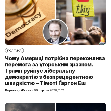
ПОЛІТИКА
Чому Америці потрібна переконлива
перемога за угорським зразком.
Трамп руйнує ліберальну
демократію з безпрецедентною
швидкістю – Тімоті Ґартон Еш
Переклад iPress
– 06 серпня 2026, 11:12