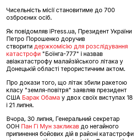
Чисельність місії становитиме до 700
озброєних осіб.
Як повідомляв iPress.ua, Президент України
Петро Порошенко доручив
створити
держкомісію для розслідування
катастрофи
"Боїнга-777" і назвав
авіакатастрофу малайзійського літака у
Донецькій області терористичним актом.
Про докази того, що літак збили ракетою
класу "земля-повітря" заявляв президент
США
Барак Обама
у двох своїх виступах 18
і 21 липня.
Вчора, 30 липня, Генеральний секретар
ООН
Пан Гі Мун закликав
до негайного
припинення бойових дій в районі катастрофи