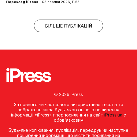
Переклад iPress
– 05 серпня 2026, 11:55
БІЛЬШЕ ПУБЛІКАЦІЙ
© 2026 iPress
За повного чи часткового використання текстів та
зображень чи за будь-якого іншого поширення
інформації «iPress» гіперпосилання на сайт
iPress.ua
є
обов'язковим
Будь-яке копiювання, публiкацiя, передрук чи наступне
поширення iнформацiї, що мiстить посилання на