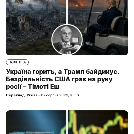
ПОЛІТИКА
Україна горить, а Трамп байдикує.
Бездіяльність США грає на руку
росії – Тімоті Еш
Переклад iPress
– 07 серпня 2026, 10:56