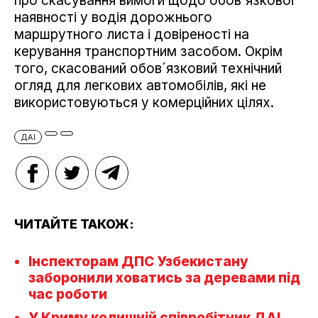
про скасування вимоги щодо обов'язкової
наявності у водія дорожнього
маршрутного листа і довіреності на
керування транспортним засобом. Окрім
того, скасований обов´язковий технічний
огляд для легкових автомобілів, які не
використовуються у комерційних цілях.
ДАІ
ЧИТАЙТЕ ТАКОЖ:
Інспекторам ДПС Узбекистану
заборонили ховатись за деревами під
час роботи
У Криму колишній співробітник ДАІ