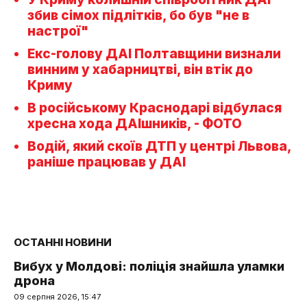
збив сімох підлітків, бо був "не в
настрої"
Екс-голову ДАІ Полтавщини визнали
винним у хабарництві, він втік до
Криму
В російському Краснодарі відбулася
хресна хода ДАІшників, - ФОТО
Водій, який скоїв ДТП у центрі Львова,
раніше працював у ДАІ
ОСТАННІ НОВИНИ
Вибух у Молдові: поліція знайшла уламки
дрона
09 серпня 2026, 15:47