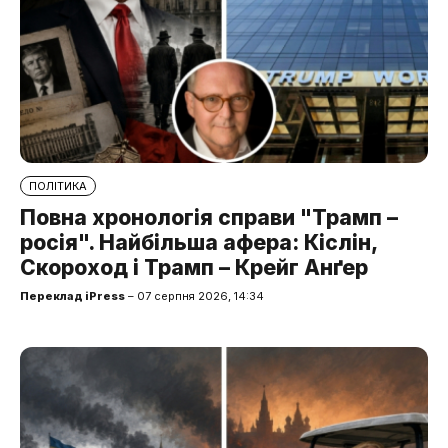
ПОЛІТИКА
Повна хронологія справи "Трамп –
росія". Найбільша афера: Кіслін,
Скороход і Трамп – Крейг Анґер
Переклад iPress
– 07 серпня 2026, 14:34