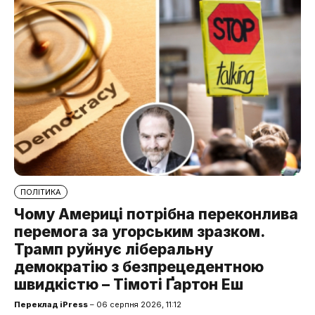
ПОЛІТИКА
Чому Америці потрібна переконлива
перемога за угорським зразком.
Трамп руйнує ліберальну
демократію з безпрецедентною
швидкістю – Тімоті Ґартон Еш
Переклад iPress
– 06 серпня 2026, 11:12