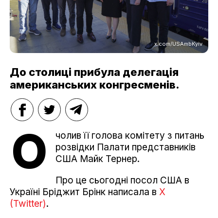
x.com/USAmbKyiv
До столиці прибула делегація
американських конгресменів.
О
чолив її голова комітету з питань
розвідки Палати представників
США Майк Тернер.
Про це сьогодні посол США в
Україні Бріджит Брінк написала в
X
(Twitter)
.