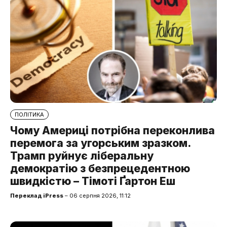
ПОЛІТИКА
Чому Америці потрібна переконлива
перемога за угорським зразком.
Трамп руйнує ліберальну
демократію з безпрецедентною
швидкістю – Тімоті Ґартон Еш
Переклад iPress
– 06 серпня 2026, 11:12