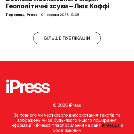
Геополітичні зсуви – Люк Коффі
Переклад iPress
– 04 серпня 2026, 13:05
БІЛЬШЕ ПУБЛІКАЦІЙ
© 2026 iPress
За повного чи часткового використання текстів та
зображень чи за будь-якого іншого поширення
інформації «iPress» гіперпосилання на сайт
iPress.ua
є
обов'язковим