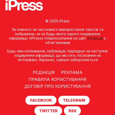
© 2026 iPress
За повного чи часткового використання текстів та
зображень чи за будь-якого іншого поширення
інформації «iPress» гіперпосилання на сайт
iPress.ua
є
обов'язковим
Будь-яке копiювання, публiкацiя, передрук чи наступне
поширення iнформацiї, що мiстить посилання на
«Iнтерфакс-Україна», суворо забороняється
РЕДАКЦІЯ
РЕКЛАМА
ПРАВИЛА КОРИСТУВАННЯ
ДОГОВІР ПРО КОРИСТУВАННЯ
FACEBOOK
TELEGRAM
TWITTER
RSS