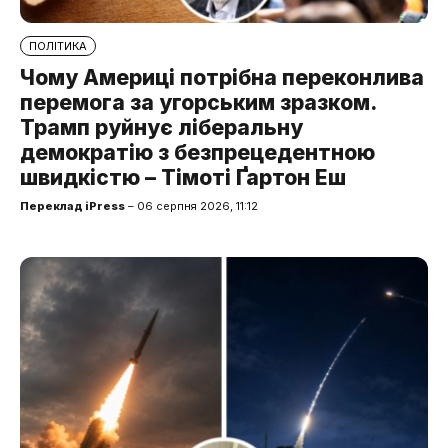
ПОЛІТИКА
Чому Америці потрібна переконлива
перемога за угорським зразком.
Трамп руйнує ліберальну
демократію з безпрецедентною
швидкістю – Тімоті Ґартон Еш
Переклад iPress
– 06 серпня 2026, 11:12