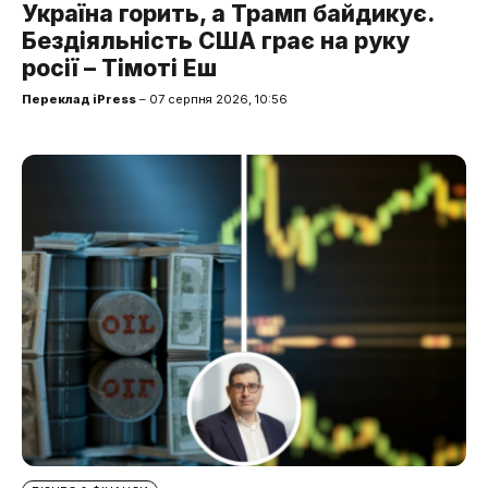
Україна горить, а Трамп байдикує.
Бездіяльність США грає на руку
росії – Тімоті Еш
Переклад iPress
– 07 серпня 2026, 10:56