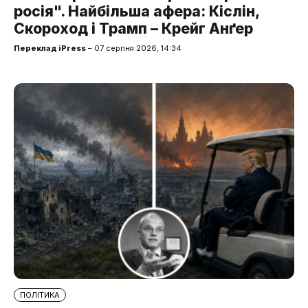
росія". Найбільша афера: Кіслін,
Скороход і Трамп – Крейг Анґер
Переклад iPress
– 07 серпня 2026, 14:34
ПОЛІТИКА